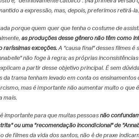
, isto é, "definitivamente católico". (Na primeira versã
antido a expressão, mas, depois, preferimos retirá-la.
ada porque quem quer que tenha o costume de assistir
almente,
as produções desse gênero não têm como int
vo raríssimas exceções.
A "causa final" desses filmes 
nnabelle" não foge à regra; as próprias inconsistência
explicam a partir desse objetivo principal. É sem dúvid
s da trama tenham levado em conta os ensinamentos d
rcismo, mas é importante não aumentar muito o que é
a mais.
 é importante para que muitas pessoas
não confundam 
trita" ou uma "recomendação incondicional" de "Annab
 de filmes da vida dos santos, não é de praxe indica