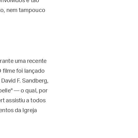
envolvidos é tão
eto, nem tampouco
urante uma recente
(O filme foi lançado
r David F. Sandberg,
elle" — o qual, por
t assistiu a todos
entos da Igreja