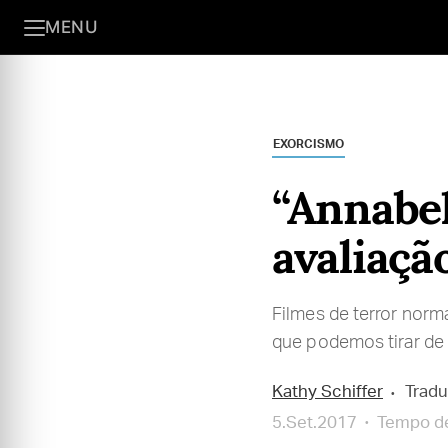
MENU
EXORCISMO
“Annabel
avaliaçã
Filmes de terror norma
que podemos tirar de 
Kathy Schiffer
Tradu
5.Set.2017
Tempo de