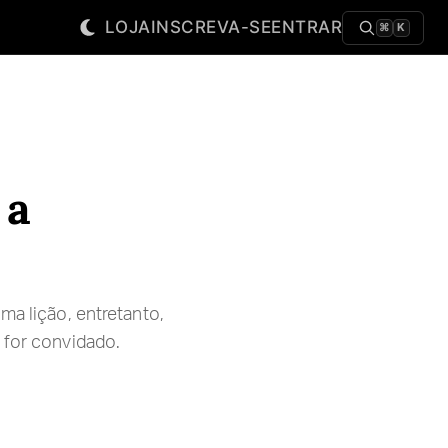
LOJA
INSCREVA-SE
ENTRAR
⌘
K
 a
ma lição, entretanto,
 for convidado.