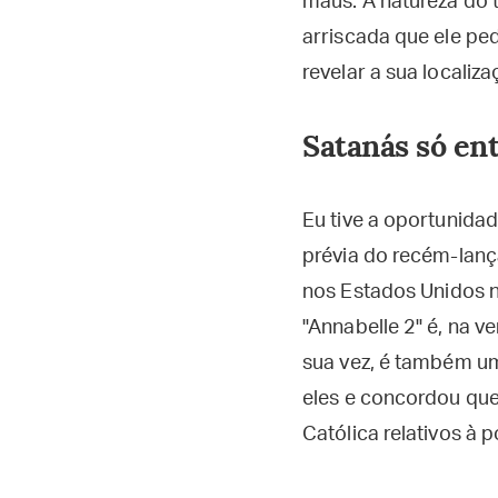
maus. A natureza do t
arriscada que ele pe
revelar a sua localiza
Satanás só en
Eu tive a oportunida
prévia do recém-lanç
nos Estados Unidos no
"Annabelle 2" é, na 
sua vez, é também um
eles e concordou que 
Católica relativos à 