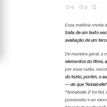
0
2
Essa matéria revela 
trata de um texto es
avaliação de um terc
De maneira geral, a m
elementos do filme, 
por essa razão, escol
do texto, porém, o a
— de que "Annabelle"
"'Annabelle 2' foi fi
possessão e ao exorci