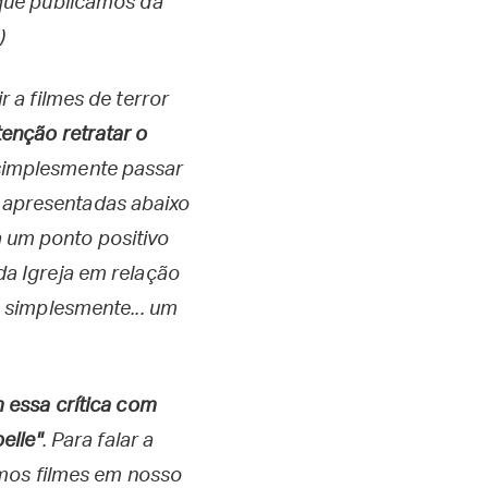
o que publicamos da
)
 a filmes de terror
enção retratar o
é simplesmente passar
s apresentadas abaixo
a um ponto positivo
a Igreja em relação
 simplesmente... um
essa crítica com
elle"
. Para falar a
rmos filmes em nosso