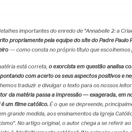
detalhes importantes do enredo de "Annabelle 2: a Cri
crito propriamente pela equipe do site do Padre Paulo 
eiro
— como consta no próprio título que escolhemos p
atéria está correta,
o exorcista em questão analisa co
apontando com acerto os seus aspectos positivos e ne
hemos traduzir e divulgar o texto para os nossos leito
utor da matéria passa a impressão — exagerada, em no
 é um filme católico.
É o que se depreende, principalme
el, em grande medida, aos ensinamentos da Igreja Católic
smo". No artigo original, o autor chega a se referir a