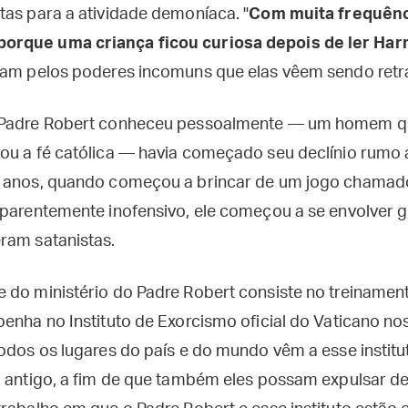
tas para a atividade demoníaca. "
Com muita frequênc
rque uma criança ficou curiosa depois de ler Harr
ram pelos poderes incomuns que elas vêem sendo retra
e Padre Robert conheceu pessoalmente — um homem 
ou a fé católica — havia começado seu declínio rumo
z anos, quando começou a brincar de um jogo chamad
aparentemente inofensivo, ele começou a se envolver
ram satanistas.
 do ministério do Padre Robert consiste no treinament
penha no Instituto de Exorcismo oficial do Vaticano no
todos os lugares do país e do mundo vêm a esse instit
l antigo, a fim de que também eles possam expulsar de