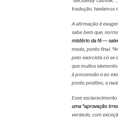
"decidedly 'catholic'"
tradução, havíamos m
A afirmação é exager
sabe bem que, norm
mistério da fé — sal
medo, ponto final. "A
pelo exorcista só se 
que muitos elemento
à possessão e ao exo
ponto positivo, e nad
Esse esclarecimento
uma "aprovação irres
verdade, com exceção