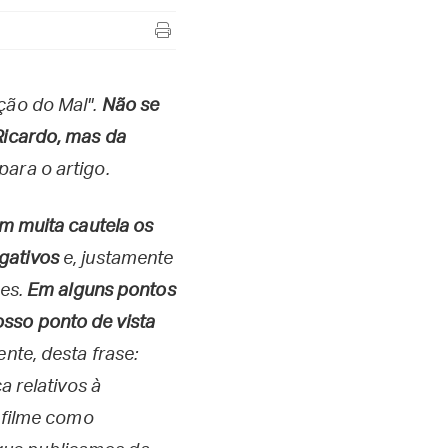
ação do Mal".
Não se
Ricardo, mas da
ara o artigo.
m muita cautela os
gativos
e, justamente
res.
Em alguns pontos
sso ponto de vista
nte, desta frase:
a relativos à
o filme como