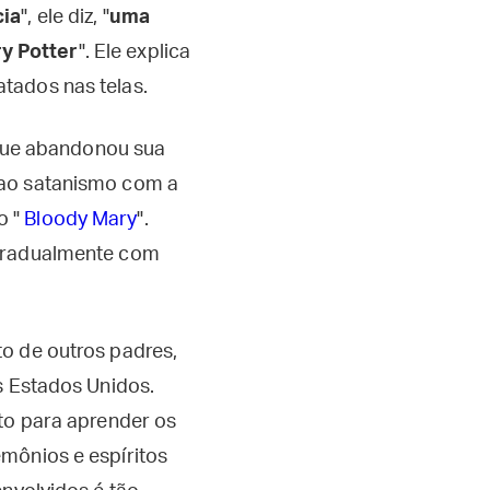
ia
", ele diz, "
uma
y Potter
". Ele explica
tados nas telas.
que abandonou sua
 ao satanismo com a
o "
Bloody Mary
".
 gradualmente com
o de outros padres,
s Estados Unidos.
uto para aprender os
mônios e espíritos