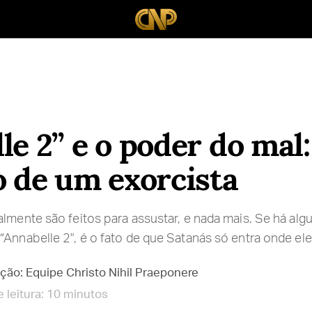
le 2” e o poder do mal:
o de um exorcista
lmente são feitos para assustar, e nada mais. Se há algu
“Annabelle 2", é o fato de que Satanás só entra onde ele
ção: Equipe Christo Nihil Praeponere
 leitura: 10 minutos