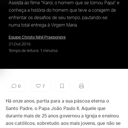
Assista ao filme "Karol, o homem que se tornou Papa" e
conheça a história do homem que teve a coragem de
enfrentar os desafios de seu tempo, pautando-se
numa total entrega à Virgem Maria.
Equipe Christo Nihil Praeponere
21.Out.2016
Tempo de leitura: 1 minutos
0
7
Há onze anos, partia para a sua páscoa eterna o
Santo Padre, o Papa João Paulo II. Aquele que
durante mais de 25 anos governou a Igreja e ensinou
aos católicos, sobretudo aos mais jovens, que não se