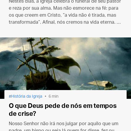
Nestes dias, a Igreja celebra o funeral de seu pastor
e reza por sua alma. Mas não esmorece na fé: para
os que creem em Cristo, “a vida não é tirada, mas
transformada”. Afinal, nós cremos na vida eterna. E,
para o Papa Francisco, ela já começou.
História da Igreja
6 min
O que Deus pede de nós em tempos
de crise?
Nosso Senhor não irá nos julgar por aquilo que um
padre, um bispo ou seja lá quem for disse, fez ou