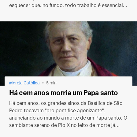
esquecer que, no fundo, todo trabalho é essencial,
pois é ele que dá dignidade a nós, homens, e
propósito às nossas vidas.
Igreja Católica
5 min
Há cem anos morria um Papa santo
Há cem anos, os grandes sinos da Basílica de São
Pedro tocavam "pro pontifice agonizante",
anunciando ao mundo a morte de um Papa santo. O
semblante sereno de Pio X no leito de morte já
manifestava a sua entrada no Céu.