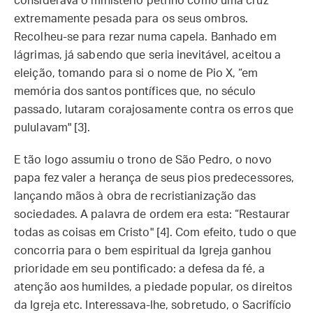
considerava o ministério petrino como uma cruz
extremamente pesada para os seus ombros.
Recolheu-se para rezar numa capela. Banhado em
lágrimas, já sabendo que seria inevitável, aceitou a
eleição, tomando para si o nome de Pio X, “em
memória dos santos pontífices que, no século
passado, lutaram corajosamente contra os erros que
pululavam" [3].
E tão logo assumiu o trono de São Pedro, o novo
papa fez valer a herança de seus pios predecessores,
lançando mãos à obra de recristianização das
sociedades. A palavra de ordem era esta: “Restaurar
todas as coisas em Cristo" [4]. Com efeito, tudo o que
concorria para o bem espiritual da Igreja ganhou
prioridade em seu pontificado: a defesa da fé, a
atenção aos humildes, a piedade popular, os direitos
da Igreja etc. Interessava-lhe, sobretudo, o Sacrifício