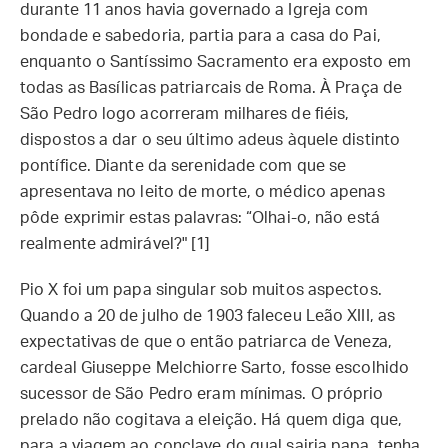
durante 11 anos havia governado a Igreja com
bondade e sabedoria, partia para a casa do Pai,
enquanto o Santíssimo Sacramento era exposto em
todas as Basílicas patriarcais de Roma. À Praça de
São Pedro logo acorreram milhares de fiéis,
dispostos a dar o seu último adeus àquele distinto
pontífice. Diante da serenidade com que se
apresentava no leito de morte, o médico apenas
pôde exprimir estas palavras: “Olhai-o, não está
realmente admirável?" [1]
Pio X foi um papa singular sob muitos aspectos.
Quando a 20 de julho de 1903 faleceu Leão XIII, as
expectativas de que o então patriarca de Veneza,
cardeal Giuseppe Melchiorre Sarto, fosse escolhido
sucessor de São Pedro eram mínimas. O próprio
prelado não cogitava a eleição. Há quem diga que,
para a viagem ao conclave do qual sairia papa, tenha