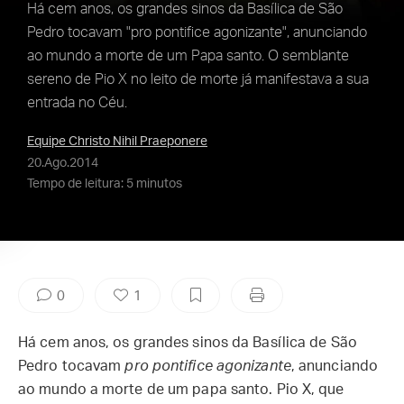
Há cem anos, os grandes sinos da Basílica de São
Pedro tocavam "pro pontifice agonizante", anunciando
ao mundo a morte de um Papa santo. O semblante
sereno de Pio X no leito de morte já manifestava a sua
entrada no Céu.
Equipe Christo Nihil Praeponere
20.Ago.2014
Tempo de leitura: 5 minutos
0
1
Há cem anos, os grandes sinos da Basílica de São
Pedro tocavam
pro pontifice agonizante
, anunciando
ao mundo a morte de um papa santo. Pio X, que