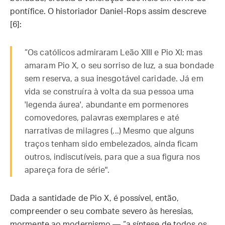
pontífice. O historiador Daniel-Rops assim descreve
[6]:
“Os católicos admiraram Leão XIII e Pio XI; mas
amaram Pio X, o seu sorriso de luz, a sua bondade
sem reserva, a sua inesgotável caridade. Já em
vida se construíra à volta da sua pessoa uma
'legenda áurea', abundante em pormenores
comovedores, palavras exemplares e até
narrativas de milagres (...) Mesmo que alguns
traços tenham sido embelezados, ainda ficam
outros, indiscutíveis, para que a sua figura nos
apareça fora de série".
Dada a santidade de Pio X, é possível, então,
compreender o seu combate severo às heresias,
mormente ao modernismo — “a síntese de todos os