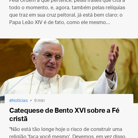
Pela Ordem a que pertence, pelas frases que cita a
todo o momento, e, agora, também pelas relíquias
que traz em sua cruz peitoral, já está bem claro: o
Papa Leão XIV é de fato, como ele mesmo
confessou, um “filho de Santo Agostinho”.
Notícias
9 min
Catequese de Bento XVI sobre a Fé
cristã
"Não está tão longe hoje o risco de construir uma
religião 'faça você mesmo'. Devemos, em vez disso,