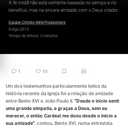
A fé cristã não está somente baseada no serviço e no
benefício, mas na sincera amizade com o Deus criador.
Equipe Christo Nihil Praeponere
8.Ago.2013
Tempo de leitura: 2 minutos
1
10
Um dos testemunhos particularmente belos da
história recente da Igreja foi a relação de amizade
entre Bento XVI e João Paulo II.
"Desde o início senti
uma grande simpatia, e graças a Deus, sem eu
merecer, o então Cardeal me doou desde o início a
sua amizade"
, contou, Bento XVI, numa entrevista