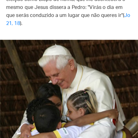
mesmo que Jesus dissera a Pedro: "Virás o dia em
que serás conduzido a um lugar que não queres ir"(
Jo
21, 18
).