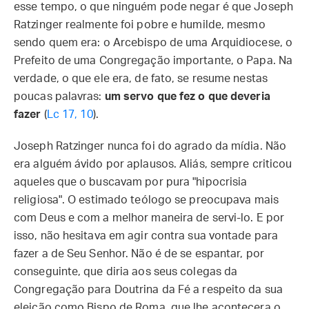
esse tempo, o que ninguém pode negar é que Joseph
Ratzinger realmente foi pobre e humilde, mesmo
sendo quem era: o Arcebispo de uma Arquidiocese, o
Prefeito de uma Congregação importante, o Papa. Na
verdade, o que ele era, de fato, se resume nestas
poucas palavras:
um servo que fez o que deveria
fazer
(
Lc 17, 10
).
Joseph Ratzinger nunca foi do agrado da mídia. Não
era alguém ávido por aplausos. Aliás, sempre criticou
aqueles que o buscavam por pura "hipocrisia
religiosa". O estimado teólogo se preocupava mais
com Deus e com a melhor maneira de servi-lo. E por
isso, não hesitava em agir contra sua vontade para
fazer a de Seu Senhor. Não é de se espantar, por
conseguinte, que diria aos seus colegas da
Congregação para Doutrina da Fé a respeito da sua
eleição como Bispo de Roma, que lhe acontecera o