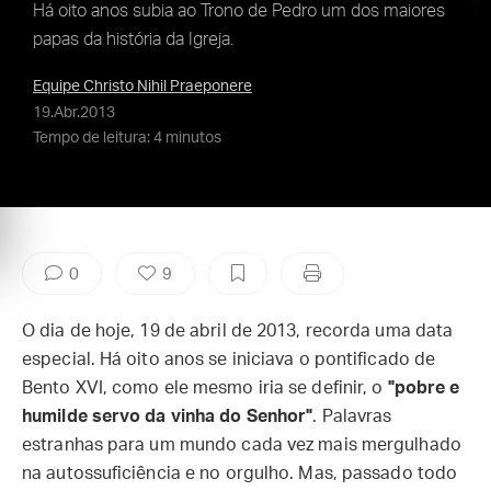
Há oito anos subia ao Trono de Pedro um dos maiores
papas da história da Igreja.
Equipe Christo Nihil Praeponere
19.Abr.2013
Tempo de leitura: 4 minutos
0
9
O dia de hoje, 19 de abril de 2013, recorda uma data
especial. Há oito anos se iniciava o pontificado de
Bento XVI, como ele mesmo iria se definir, o
"pobre e
humilde servo da vinha do Senhor"
. Palavras
estranhas para um mundo cada vez mais mergulhado
na autossuficiência e no orgulho. Mas, passado todo