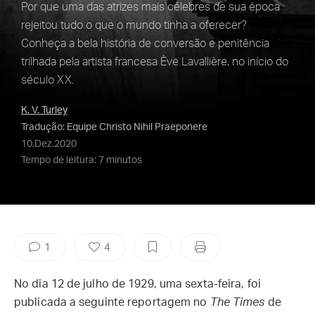
Por que uma das atrizes mais célebres de sua época
rejeitou tudo o que o mundo tinha a oferecer?
Conheça a bela história de conversão e penitência
trilhada pela artista francesa Ève Lavallière, no início do
século XX.
K. V. Turley
Tradução: Equipe Christo Nihil Praeponere
10.Dez.2020
Tempo de leitura: 7 minutos
1
4
No dia 12 de julho de 1929, uma sexta-feira, foi
publicada a seguinte reportagem no
The Times
de