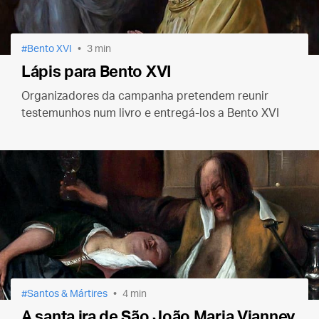
Bento XVI
3 min
Lápis para Bento XVI
Organizadores da campanha pretendem reunir
testemunhos num livro e entregá-los a Bento XVI
Santos & Mártires
4 min
A santa ira de São João Maria Vianney