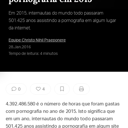
Em 2015, internautas do mundo todo passaram
501.425 anos assistindo a pornografia em algum lugar
da internet.
Equipe Christo Nihil Praeponere
28.Jan.2016
Tempo de leitura: 4 minutos
0
4
4.392.486.580 é o número de horas que foram gastas
com pornografia no ano de 2015. Isto significa que
em um ano, internautas do mundo todo passaram
501.425 anos assistindo a pornografia em algum site