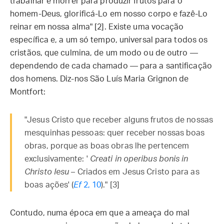
trabalhar e morrer para produzir frutos para o
homem-Deus, glorificá-Lo em nosso corpo e fazê-Lo
reinar em nossa alma" [2]. Existe uma vocação
específica e, a um só tempo, universal para todos os
cristãos, que culmina, de um modo ou de outro —
dependendo de cada chamado — para a santificação
dos homens. Diz-nos São Luís Maria Grignon de
Montfort:
"Jesus Cristo que receber alguns frutos de nossas
mesquinhas pessoas: quer receber nossas boas
obras, porque as boas obras lhe pertencem
exclusivamente: '
Creati in operibus bonis in
Christo Iesu
– Criados em Jesus Cristo para as
boas ações' (
Ef
2, 10
)." [3]
Contudo, numa época em que a ameaça do mal