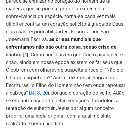
parece se enraizar no coração do homem de tal
maneira, que se põe em perigo até mesmo a
sobrevivência da espécie, torna-se cada vez mais
difícil encontrar um coração solícito à graça de Deus
e às suas responsabilidades. Recorda-nos São
Josemaria Escrivá,
as crises mundiais que
enfrentamos não são outra coisa, senão crise de
santos
[4]. Como nos dias em que Cristo pisou neste
chão, ainda em nossa época existem os fariseus que
O cobrem com olhares de suspeita e receio: "Não é o
filho do carpinteiro?" Assim, diz-nos as Sagradas
Escrituras, "o Filho do Homem não tem onde repousar
a cabeça" (
Mt
8, 20
), porque o coração do velho Adão
se encontra ocupado pelas seduções dos ídolos: a
tentação de substituir Jesus por algum conceito
próprio, uma ideia original, com a qual me sinto
realizado e bem-sucedido.