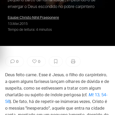
pequeno barco da humanidade”, impedindo-o de
enxergar o Deus escondido no pobre carpinteiro
Equipe Christo Nihil Praeponere
13.Mar.2015
Tempo de leitura: 4 minutos
0
0
Deus feito carne. Esse é Jesus, o filho do carpinteiro,
a quem alguns fariseus lançam olhares de dúvida e de
suspeita, como se estivessem a tratar com algum
charlatão ou sujeito de índole perigosa (cf.
Mt
13, 54-
58
). De fato, há de repetir-se inúmeras vezes, Cristo é
o messias "inesperado", aquele que entra na cidade