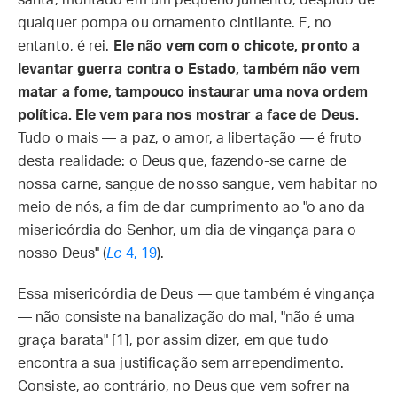
santa, montado em um pequeno jumento, despido de
qualquer pompa ou ornamento cintilante. E, no
entanto, é rei.
Ele não vem com o chicote, pronto a
levantar guerra contra o Estado, também não vem
matar a fome, tampouco instaurar uma nova ordem
política. Ele vem para nos mostrar a face de Deus.
Tudo o mais — a paz, o amor, a libertação — é fruto
desta realidade: o Deus que, fazendo-se carne de
nossa carne, sangue de nosso sangue, vem habitar no
meio de nós, a fim de dar cumprimento ao "o ano da
misericórdia do Senhor, um dia de vingança para o
nosso Deus" (
Lc
4, 19
).
Essa misericórdia de Deus — que também é vingança
— não consiste na banalização do mal, "não é uma
graça barata" [1], por assim dizer, em que tudo
encontra a sua justificação sem arrependimento.
Consiste, ao contrário, no Deus que vem sofrer na