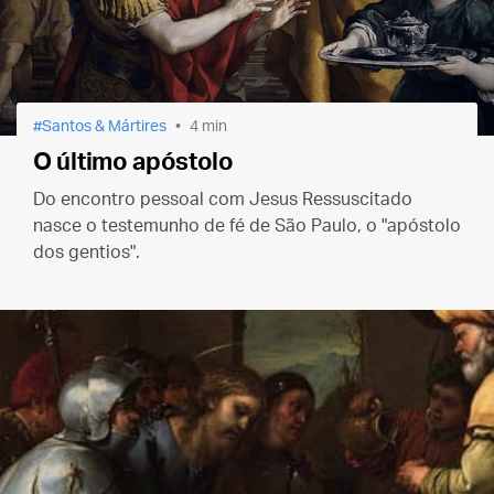
Santos & Mártires
4 min
O último apóstolo
Do encontro pessoal com Jesus Ressuscitado
nasce o testemunho de fé de São Paulo, o "apóstolo
dos gentios".