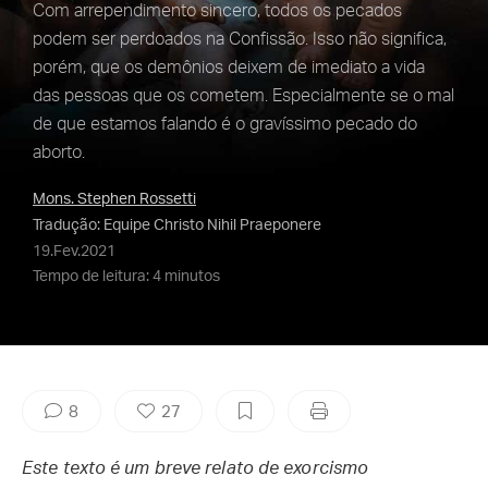
Com arrependimento sincero, todos os pecados
podem ser perdoados na Confissão. Isso não significa,
porém, que os demônios deixem de imediato a vida
das pessoas que os cometem. Especialmente se o mal
de que estamos falando é o gravíssimo pecado do
aborto.
Mons. Stephen Rossetti
Tradução: Equipe Christo Nihil Praeponere
19.Fev.2021
Tempo de leitura: 4 minutos
8
27
Este texto é um breve relato de exorcismo