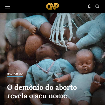
EXORCISMO
O demônio do aborto
revela o seu nome