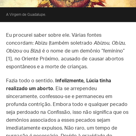
A Virgem de Guadalupe.
Eu procurei saber sobre ele. Várias fontes
concordam: Abizu (também soletrado
Abizou, Obizu,
Obizou
ou
Bizu
) é o nome de um demônio “feminino”
[1], no Oriente Próximo, acusado de causar abortos
espontâneos e a morte de crianças.
Fazia todo o sentido.
Infelizmente, Lúcia tinha
realizado um aborto
. Ela se arrependeu
sinceramente, confessou-se e permaneceu em
profunda contrição. Embora todo e qualquer pecado
seja perdoado na Confissão, isso não significa que os
demônios associados a esses pecados sejam
imediatamente expulsos. Não raro, um tempo de
purgação é necessário. Devido à gravidade do