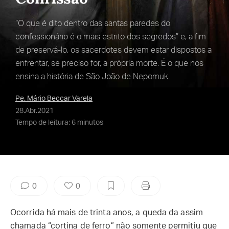
“O que é dito dentro das santas paredes do
confessionário é o mais estrito dos segredos” e, a fim
de preservá-lo, os sacerdotes devem estar dispostos a
enfrentar, se preciso for, a própria morte. É o que nos
ensina a história de São João de Nepomuk.
Pe. Mário Beccar Varela
28.Abr.2021
Tempo de leitura: 6 minutos
0
0
Ocorrida há mais de trinta anos, a queda da assim
chamada “cortina de ferro” não somente permitiu que