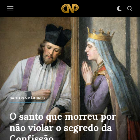
SANTOS & MÁRTIRES
O santo que morreu por
não violar o segredo da
Confissão