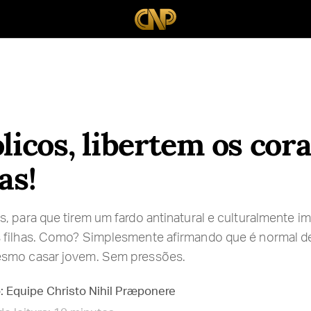
ólicos, libertem os cor
as!
, para que tirem um fardo antinatural e culturalmente 
filhas. Como? Simplesmente afirmando que é normal dese
esmo casar jovem. Sem pressões.
: Equipe Christo Nihil Præponere