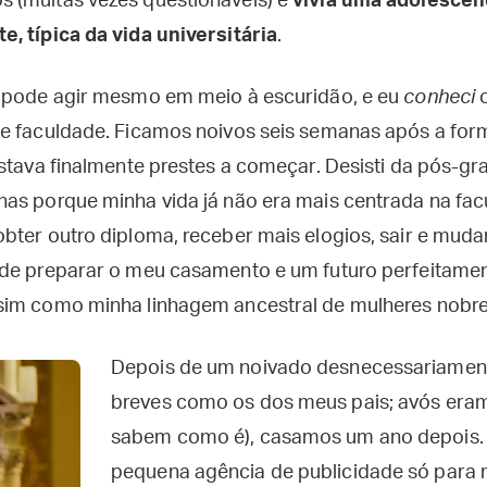
 (muitas vezes questionáveis) e
vivia uma adolescênci
, típica da vida universitária
.
r pode agir mesmo em meio à escuridão, e eu
conheci
o
e faculdade. Ficamos noivos seis semanas após a form
estava finalmente prestes a começar. Desisti da pós-g
as porque minha vida já não era mais centrada na facu
ter outro diploma, receber mais elogios, sair e mudar
 de preparar o meu casamento e um futuro perfeitame
sim como minha linhagem ancestral de mulheres nobre
Depois de um noivado desnecessariament
breves como os dos meus pais; avós eram
sabem como é), casamos um ano depois. 
pequena agência de publicidade só para 