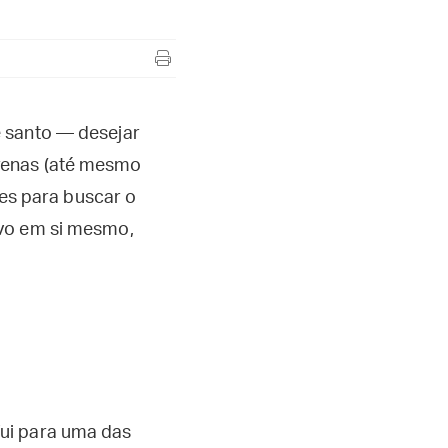
e santo — desejar
renas (até mesmo
res para buscar o
ivo em si mesmo,
ui para uma das