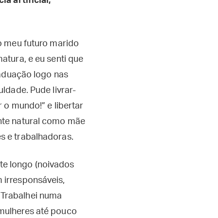
a artificial,
 meu futuro marido
atura, e eu senti que
raduação logo nas
ldade. Pude livrar-
 o mundo!” e libertar
nte natural como mãe
s e trabalhadoras.
e longo (noivados
 irresponsáveis,
Trabalhei numa
mulheres até pouco