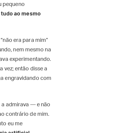
eu pequeno
a, tudo ao mesmo
 “não era para mim”
mundo, nem mesmo na
stava experimentando.
a vez; então disse a
iga engravidando com
u a admirava — e não
ao contrário de mim.
nto eu me