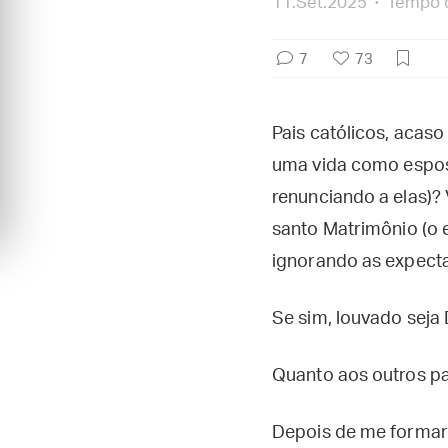
11.Set.2025
Tempo d
7
73
Pais católicos, acas
uma vida como espos
renunciando a elas)?
santo Matrimônio (o 
ignorando as expecta
Se sim, louvado seja 
Quanto aos outros pai
Depois de me formar 