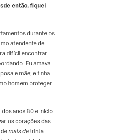
sde então, fiquei
rtamentos durante os
como atendente de
 difícil encontrar
bordando. Eu amava
sposa e mãe; e tinha
como homem proteger
l dos anos 80 e início
var os corações das
 de
mais de
trinta