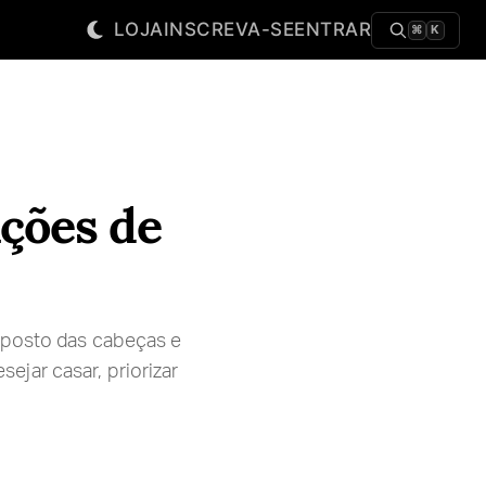
LOJA
INSCREVA-SE
ENTRAR
⌘
K
ações de
imposto das cabeças e
jar casar, priorizar