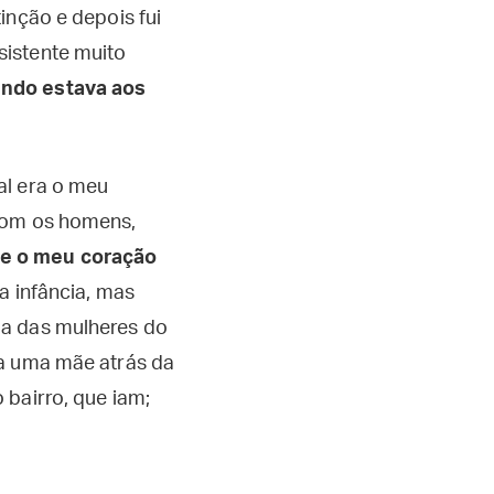
inção e depois fui
sistente muito
undo estava aos
al era o meu
 com os homens,
ue o meu coração
 infância, mas
ia das mulheres do
ia uma mãe atrás da
 bairro, que iam;