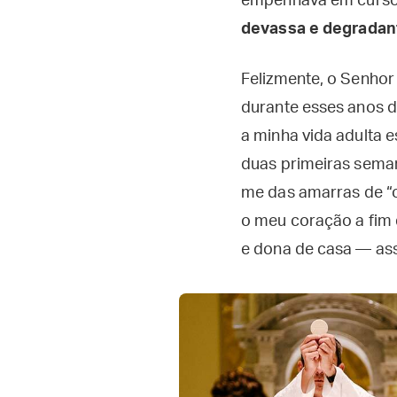
empenhava em cursos
devassa e degradante
Felizmente, o Senho
durante esses anos d
a minha vida adulta 
duas primeiras seman
me das amarras de “ob
o meu coração a fim
e dona de casa — as