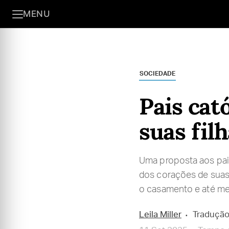
MENU
SOCIEDADE
Pais cat
suas filh
Uma proposta aos pais
dos corações de suas 
o casamento e até m
Leila Miller
Tradução