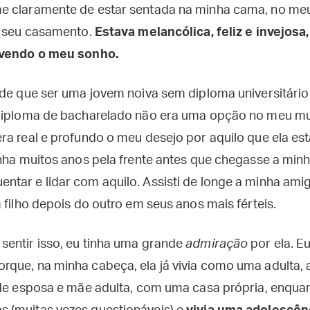
e claramente de estar sentada na minha cama, no m
o seu casamento.
Estava melancólica, feliz e invejos
ivendo o meu sonho.
 de que ser uma jovem noiva sem diploma universitário
 diploma de bacharelado não era uma opção no meu 
ra real e profundo o meu desejo por aquilo que ela e
nha muitos anos pela frente antes que chegasse a minh
tar e lidar com aquilo. Assisti de longe a minha am
 filho depois do outro em seus anos mais férteis.
entir isso, eu tinha uma grande
admiração
por ela. E
que, na minha cabeça, ela já vivia como uma adulta, 
 de esposa e mãe adulta, com uma casa própria, enqua