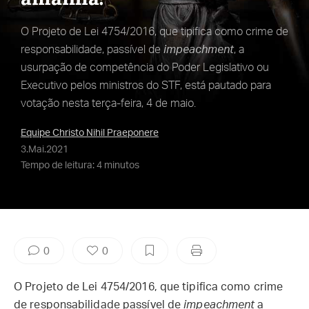
O Projeto de Lei 4754/2016, que tipifica como crime de
responsabilidade, passível de
impeachment
, a
usurpação de competência do Poder Legislativo ou
Executivo pelos ministros do STF, está pautado para
votação nesta terça-feira, 4 de maio.
Equipe Christo Nihil Praeponere
3.Mai.2021
Tempo de leitura: 4 minutos
0
0
O Projeto de Lei 4754/2016, que tipifica como crime
de responsabilidade passível de
impeachment
a