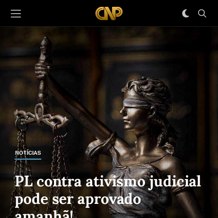
NOTÍCIAS
PL contra ativismo judicial
pode ser aprovado
amanhã!