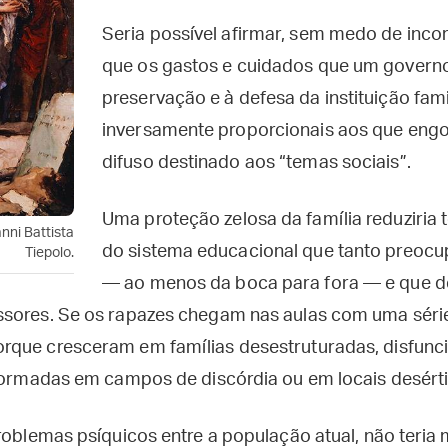
Seria possível afirmar, sem medo de inco
que os gastos e cuidados que um governo
preservação e à defesa da instituição fami
inversamente proporcionais aos que eng
difuso destinado aos “temas sociais”.
Uma proteção zelosa da família reduziria
anni Battista
do sistema educacional que tanto preocu
Tiepolo.
— ao menos da boca para fora — e que d
sores. Se os rapazes chegam nas aulas com uma série 
que cresceram em famílias desestruturadas, disfunci
sformadas em campos de discórdia ou em locais desért
roblemas psíquicos entre a população atual, não teria 