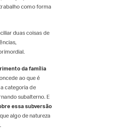
o trabalho como forma
ciliar duas coisas de
ências,
primordial.
rimento da família
concede ao que é
 a categoria de
ornando subalterno. E
sobre essa subversão
que algo de natureza
r.