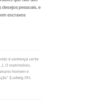
rdidos que não são
 desejos pessoais, e
o em escravos
ando é
sentença certa
...]. O matrimônio,
r humano homem e
ção” (Ludwig Ott,