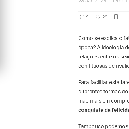
23.Jan.2024
Tempo d
9
29
Como se explica o fat
época? A ideologia de
relações entre os s
conflituosas de rival
Para facilitar esta ta
diferentes formas de
(não mais em compro
conquista da felici
Tampouco podemos es