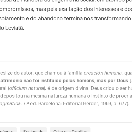
assa de manobra da engenharia social, em átomos pe
ompromissos, mas pela exaltação dos interesses e dos
 isolamento e do abandono termina nos transformand
o Leviatã.
eslize do autor, que chamou à família
creación humana
, qu
atrimônio não foi instituído pelos homens, mas por Deus
[
ral (
officium naturæ
), é de origem divina. Deus criou o se
e depositou na mesma natureza humana o instinto de procria
dogmática
. 7.ª ed. Barcelona: Editorial Herder, 1969, p. 677).