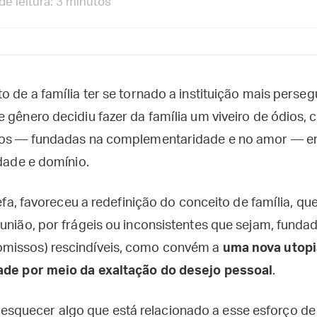
e leitura: 3 minutos
o de a família ter se tornado a instituição mais perse
 gênero decidiu fazer da família um viveiro de ódios,
exos — fundadas na complementaridade e no amor — e
idade e domínio.
refa, favoreceu a redefinição do conceito de família, qu
 união, por frágeis ou inconsistentes que sejam, fund
missos) rescindíveis, como convém a
uma nova utopi
dade por meio da exaltação do desejo pessoal
.
quecer algo que está relacionado a esse esforço de