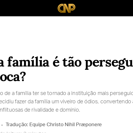
a família é tão perseg
oca?
o de a família ter se tornado a instituição mais perseg
cidiu fazer da família um viveiro de ódios, convertendo 
flituosas de rivalidade e domínio.
Tradução: Equipe Christo Nihil Præponere