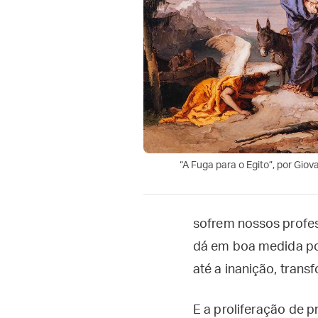
“A Fuga para o Egito”, por Giov
sofrem nossos profes
dá em boa medida por
até a inanição, tran
E a proliferação de p