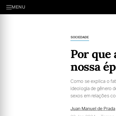
MENU
SOCIEDADE
Por que 
nossa ép
Como se explica o fat
ideologia de gênero de
sexos em relações con
Juan Manuel de Prada