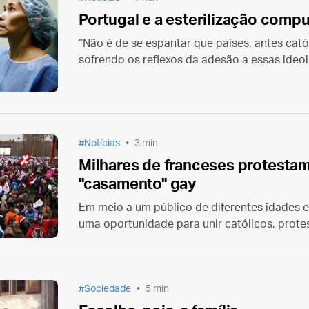
Portugal e a esterilização compu
“Não é de se espantar que países, antes cató
sofrendo os reflexos da adesão a essas ideo
pondo em xeque suas famílias e o próprio fu
Notícias
3 min
Milhares de franceses protestam
"casamento" gay
Em meio a um público de diferentes idades e 
uma oportunidade para unir católicos, prote
muçulmanos em torno da defesa da família.
Sociedade
5 min