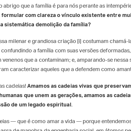
o abrigo que a família é para nós perante as intempéri
 formular com clareza o vínculo existente entre mu
 a sistemática demolição da família?
sa milenar e grandiosa criação [i] costumam chamá-la
a, confundindo a família com suas versões deformadas,
m venenos que a contaminam; e, amparando-se nessa 
iram caracterizar aqueles que a defendem como amant
as cadeias!
Amamos as cadeias vivas que preservam 
humanas que unem as gerações, amamos as cadeia
são de um legado espiritual
.
ias — que é como amar a vida — porque entendemos 