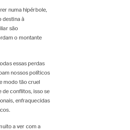
rrer numa hipérbole,
 destina à
liar são
ordam o montante
 todas essas perdas
pam nossos políticos
e modo tão cruel
de conflitos, isso se
onais, enfraquecidas
icos.
muito a ver com a