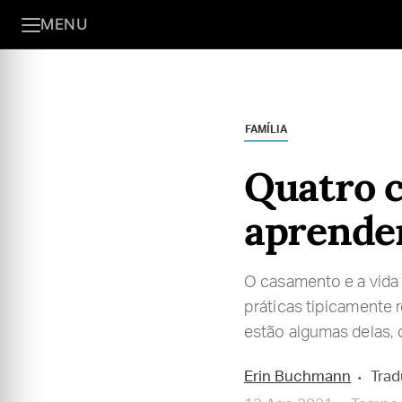
MENU
FAMÍLIA
Quatro c
aprender
O casamento e a vida
práticas tipicamente 
estão algumas delas, 
Erin Buchmann
Trad