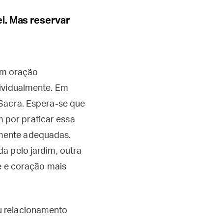
l. Mas reservar
em oração
dividualmente. Em
-Sacra. Espera-se que
 por praticar essa
mente adequadas.
a pelo jardim, outra
te e coração mais
u relacionamento