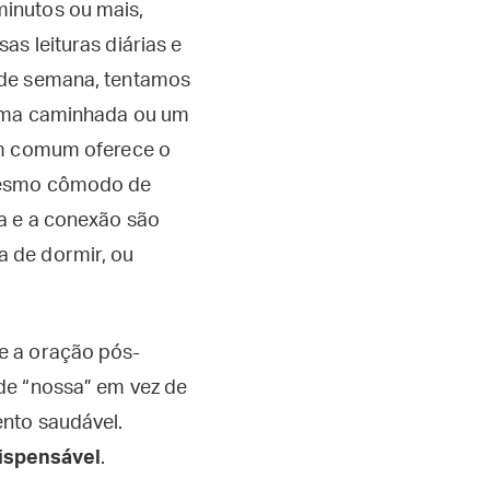
minutos ou mais,
as leituras diárias e
s de semana, tentamos
o uma caminhada ou um
 em comum oferece o
 mesmo cômodo de
sa e a conexão são
 de dormir, ou
e a oração pós-
de “nossa” em vez de
ento saudável.
dispensável
.