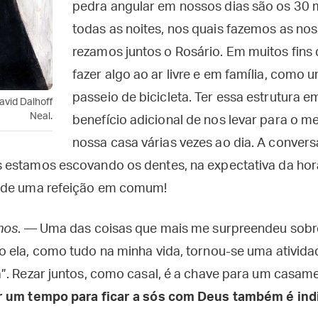
pedra angular em nossos dias são os 30 
todas as noites, nos quais fazemos as noss
rezamos juntos o Rosário. Em muitos fin
fazer algo ao ar livre e em família, com
passeio de bicicleta. Ter essa estrutura
avid Dalhoff
Neal.
benefício adicional de nos levar para o
nossa casa várias vezes ao dia. A conver
estamos escovando os dentes, na expectativa da hora
 de uma refeição em comum!
hos
. — Uma das coisas que mais me surpreendeu sobr
 ela, como tudo na minha vida, tornou-se uma ativida
”. Rezar juntos, como casal, é a chave para um casam
r um tempo para ficar a sós com Deus também é in