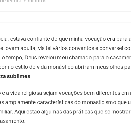
e leitura: 5 minutos
ia, estava confiante de que minha vocação era para a 
 jovem adulta, visitei vários conventos e conversei c
om o tempo, Deus revelou meu chamado para o casamen
com o estilo de vida monástico abriram meus olhos p
eza sublimes
.
 a vida religiosa sejam vocações bem diferentes em 
cas amplamente características do monasticismo que 
amiliar. Aqui estão algumas das práticas que se mostra
casamento.