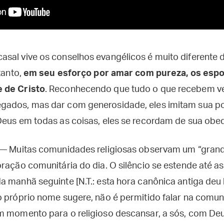
sal vive os conselhos evangélicos é muito diferent
tanto,
em seu esforço por amar com pureza, os es
 de Cristo
. Reconhecendo que tudo o que recebem v
gados, mas dar com generosidade, eles imitam sua po
Deus em todas as coisas, eles se recordam de sua obed
 — Muitas comunidades religiosas observam um “grande
 oração comunitária do dia. O silêncio se estende até a
a manhã seguinte [N.T.: esta hora canônica antiga deu 
o próprio nome sugere, não é permitido falar na comu
m momento para o religioso descansar, a sós, com Deu