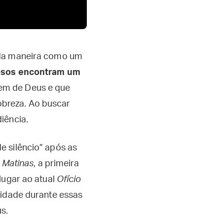
e da maneira como um
posos encontram um
em de Deus e que
breza. Ao buscar
iência.
 silêncio” após as
s
Matinas
, a primeira
lugar ao atual
Ofício
nidade durante essas
s.