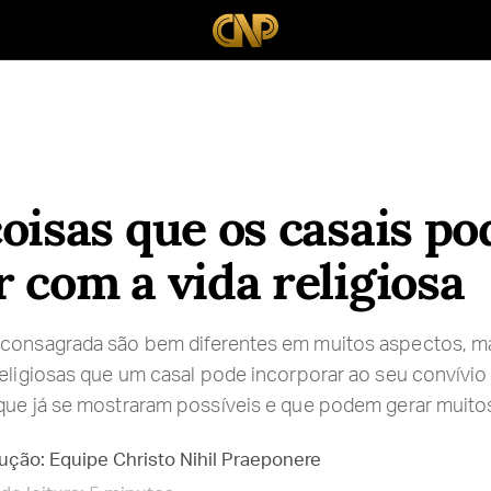
oisas que os casais p
 com a vida religiosa
 consagrada são bem diferentes em muitos aspectos, ma
religiosas que um casal pode incorporar ao seu convívio 
que já se mostraram possíveis e que podem gerar muitos
ução: Equipe Christo Nihil Praeponere