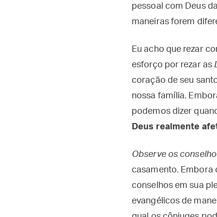
pessoal com Deus da
maneiras forem difer
Eu acho que rezar c
esforço por rezar as
coração de seu santo
nossa família. Embo
podemos dizer quand
Deus realmente afe
Observe os conselho
casamento. Embora os
conselhos em sua ple
evangélicos de manei
qual os cônjuges pod