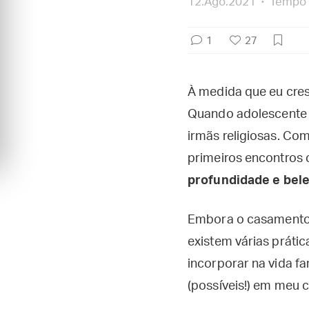
12.Ago.2021
Tempo d
1
27
À medida que eu cresc
Quando adolescente e
irmãs religiosas. C
primeiros encontros 
profundidade e bel
Embora o casamento e
existem várias práti
incorporar na vida f
(possíveis!) em meu 