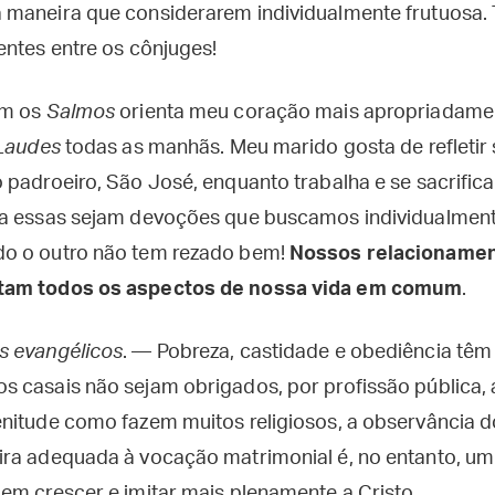
 maneira que considerarem individualmente frutuosa.
entes entre os cônjuges!
om os
Salmos
orienta meu coração mais apropriadamen
Laudes
todas as manhãs. Meu marido gosta de refletir 
 padroeiro, São José, enquanto trabalha e se sacrifica
ra essas sejam devoções que buscamos individualment
o o outro não tem rezado bem!
Nossos relacionamen
tam todos os aspectos de nossa vida em comum
.
s evangélicos
. — Pobreza, castidade e obediência têm
 casais não sejam obrigados, por profissão pública, 
nitude como fazem muitos religiosos, a observância 
ra adequada à vocação matrimonial é, no entanto, um
em crescer e imitar mais plenamente a Cristo.