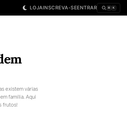
LOJA
INSCREVA-SE
ENTRAR
⌘
K
odem
s existem várias
em família. Aqui
 frutos!