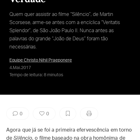
Quem quer assistir ao filme “Silêncio”, de Martin
Scorsese, arme-se antes com a encíclica “Veritatis
Splendor”, de São João Paulo II. Nunca antes as
palavras do grande “João de Deus” foram tão
necessárias.
Equipe Christo Nihil Praeponere
4.Mai.2017
Tempo de leitura: 8 minutos
0
0
Agora que já se foi a primeira efervescência em torno
de
Silêncio
, o filme baseado na obra homônima de