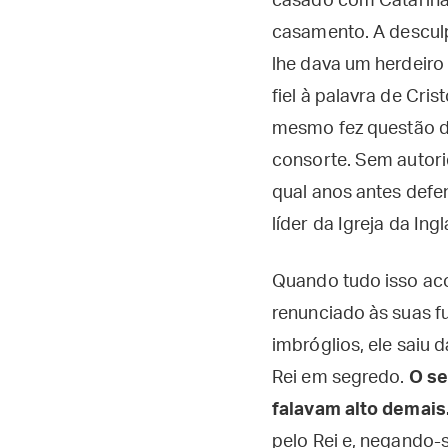
casado com Catarina 
casamento. A desculp
lhe dava um herdeir
fiel à palavra de Cri
mesmo fez questão d
consorte. Sem autori
qual anos antes defe
líder da Igreja da Ingl
Quando tudo isso aco
renunciado às suas f
imbróglios, ele saiu
Rei em segredo.
O se
falavam alto demais
pelo Rei e, negando-s