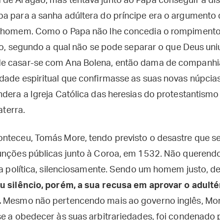
de Aragão, mas tentava junto ao Papa conseguir a di
a para a sanha adúltera do príncipe era o argumento 
o homem. Como o Papa não lhe concedia o rompimento
sto, segundo a qual não se pode separar o que Deus uniu
e casar-se com Ana Bolena, então dama de companhia
dade espiritual que confirmasse as suas novas núpcias,
ndera a Igreja Católica das heresias do protestantism
aterra.
nteceu, Tomás More, tendo previsto o desastre que se 
unções públicas junto à Coroa, em 1532. Não querend
 da política, silenciosamente. Sendo um homem justo, d
u silêncio, porém, a sua recusa em aprovar o adulté
.
Mesmo não pertencendo mais ao governo inglês, Mor
e a obedecer às suas arbitrariedades, foi condenado p