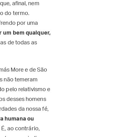
ue, afinal, nem
o do termo.
ofrendo por uma
ar um bem qualquer,
bras de todas as
Tomás More e de São
les não temeram
o pelo relativismo e
los desses homens
dades da nossa fé,
ra humana ou
. É, ao contrário,