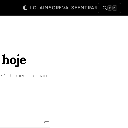
LOJA
INSCREVA-SE
ENTRAR
⌘
K
 hoje
re, “o homem que não