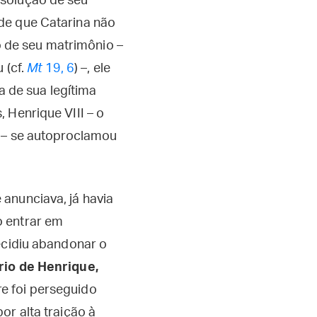
ssolução de seu
de que Catarina não
 de seu matrimônio –
 (cf.
Mt
19, 6
) –, ele
 de sua legítima
 Henrique VIII – o
o – se autoproclamou
anunciava, já havia
o entrar em
ecidiu abandonar o
rio de Henrique,
e foi perseguido
or alta traição à