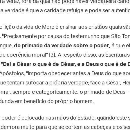
vra veraz, fora da qual não pode haver verdadeira cari
a verdade é que a caridade refulge e pode ser autentic
lição da vida de More é ensinar aos cristãos quais sã
s. "Precisamente por causa do testemunho que São To
ngue,
do primado da verdade sobre o poder
, é que 
e coerência moral" [3]. A respeito disso, as Escritura
:
"Dai a César o que é de César, e a Deus o que é de
 Apóstolos, "importa obedecer antes a Deus do que ao
que tentam sufocar a própria verdade; face a César, H
afirmar, sempre e categoricamente, o primado de Deus –
edunda em benefício do próprio homem.
o poder é colocado nas mãos do Estado, quando este s
o demora muito para que se cortem as cabeças e os s