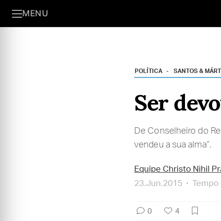
MENU
POLÍTICA
SANTOS & MÁRT
Ser devo
De Conselheiro do Re
vendeu a sua alma”.
Equipe Christo Nihil P
23.Jun.2015
Tempo d
0
4