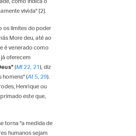
dade, como indica o
amente vivida" [2].
o os limites do poder
más More deu, até ao
ele é venerado como
s já oferecem
 Deus"
(
Mt
22, 21
), diz
s homens" (
At
5, 29
).
erodes, Henrique ou
 primado este que,
e torna "a medida de
eres humanos sejam