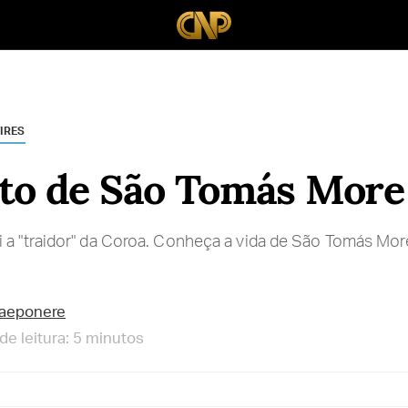
IRES
to de São Tomás More
i a "traidor" da Coroa. Conheça a vida de São Tomás Mo
raeponere
e leitura: 5 minutos