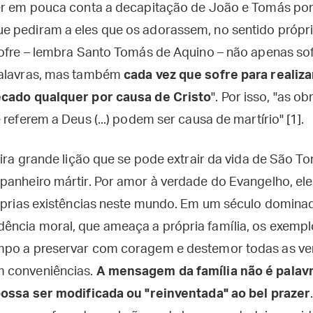
er em pouca conta a decapitação de João e Tomás porq
 pediram a eles que os adorassem, no sentido própri
sofre – lembra Santo Tomás de Aquino – não apenas s
palavras, mas também
cada vez que sofre para realiz
ecado qualquer por causa de Cristo
". Por isso, "as o
 referem a Deus (...) podem ser causa de martírio" [1].
eira grande lição que se pode extrair da vida de São 
panheiro mártir. Por amor à verdade do Evangelho, e
róprias existências neste mundo. Em um século dominad
ência moral, que ameaça a própria família, os exemp
mpo a preservar com coragem e destemor todas as ver
 conveniências.
A mensagem da família não é palav
possa ser modificada ou "reinventada" ao bel prazer