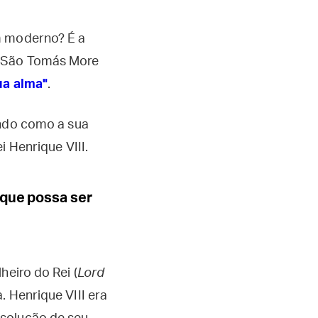
m moderno? É a
e São Tomás More
ua alma"
.
ando como a sua
i Henrique VIII.
 que possa ser
heiro do Rei (
Lord
. Henrique VIII era