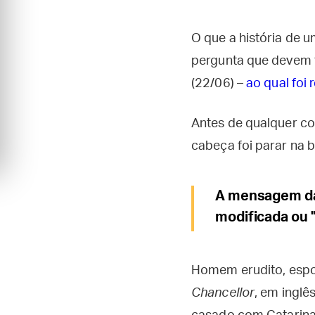
O que a história de 
pergunta que devem 
(22/06) –
ao qual foi
Antes de qualquer co
cabeça foi parar na b
A mensagem da 
modificada ou "
Homem erudito, esposo
Chancellor
, em inglê