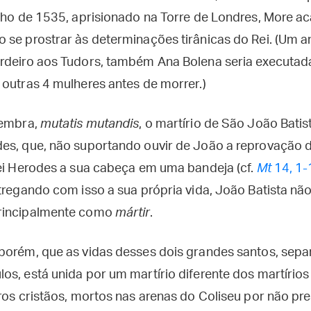
ulho de 1535, aprisionado na Torre de Londres, More a
 se prostrar às determinações tirânicas do Rei. (Um a
rdeiro aos Tudors, também Ana Bolena seria executad
 outras 4 mulheres antes de morrer.)
lembra,
mutatis mutandis
, o martírio de São João Bati
es, que, não suportando ouvir de João a reprovação d
Rei Herodes a sua cabeça em uma bandeja (cf.
Mt
14, 1-
ntregando com isso a sua própria vida, João Batista n
rincipalmente como
mártir
.
porém, que as vidas desses dois grandes santos, sep
os, está unida por um martírio diferente dos martíri
ros cristãos, mortos nas arenas do Coliseu por não pre