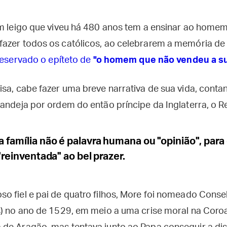
um leigo que viveu há 480 anos tem a ensinar ao home
fazer todos os católicos, ao celebrarem a memória d
 reservado o epíteto de
"o homem que não vendeu a s
isa, cabe fazer uma breve narrativa de sua vida, cont
andeja por ordem do então príncipe da Inglaterra, o Re
família não é palavra humana ou "opinião", para
reinventada" ao bel prazer.
 fiel e pai de quatro filhos, More foi nomeado Consel
s) no ano de 1529, em meio a uma crise moral na Coroa