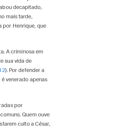
cabou decapitado,
no mais tarde,
a por Henrique, que
sta. A criminosa em
e sua vida de
12
). Por defender a
ão é venerado apenas
aradas por
os comuns. Quem ouve
starem culto a César,