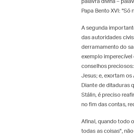
palavra divina – pala
Papa Bento XVI: "Só n
A segunda importante 
das autoridades civi
derramamento do sa
exemplo imperecível d
conselhos preciosos
Jesus; e, exortam os
Diante de ditaduras 
Stálin, é preciso re
no fim das contas, r
Afinal, quando todo 
todas as coisas", nã