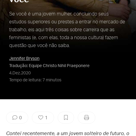
Se você é uma jovem mulher, concluindo seus
estudos superiores ou prestes a entrar no mercado de
trabalho, eis aqui três coisas sobre carreira que as
feministas (e, com elas, toda a nossa cultura) fazem
questão que você não saiba.
Jennifer Bryson
Tradução: Equipe Christo Nihil Praeponere
4.Dez.2020
Tempo de leitura: 7 minutos
0
1
Contei recentemente, a um jovem solteiro de futuro, o