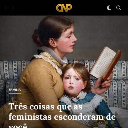
FAMÍLIA
Três coisas que as
feministas esconderam de
você