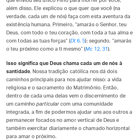
que enviou seu único Filho para morrer por você;
além disso, Ele explicou o que quer que você (na
verdade, cada um de nós) faça com esta aventura da
existência humana. Primeiro, “amarás o Senhor, teu
Deus, com todo o teu coração, com toda a tua alma e
com todas as tuas forças” (
Dt
6, 5
); segundo, “amarás
o teu próximo como a ti mesmo” (
Mc
12, 31
).
Isso significa que Deus chama cada um de nós à
santidade
. Nossa tradição católica nos dá dois
caminhos principais para nos ajudar nisso: a vida
religiosa e o sacramento do Matrimônio. Então,
dentro de cada uma delas vem o discernimento de
um caminho
particular
com uma comunidade
integrada, a fim de podermos ajudar uns aos outros a
permanecer focados no amor vertical de Deus e
também exercitar diariamente o chamado horizontal
para amar o próximo.