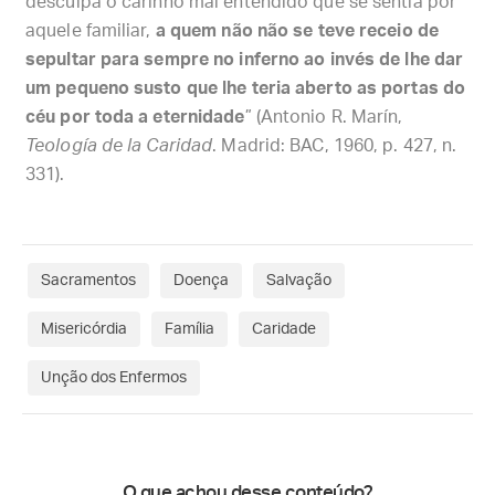
desculpa o carinho mal entendido que se sentia por
aquele familiar,
a quem não não se teve receio de
sepultar para sempre no inferno ao invés de lhe dar
um pequeno susto que lhe teria aberto as portas do
céu por toda a eternidade
” (Antonio R. Marín,
Teología de la Caridad
. Madrid: BAC, 1960, p. 427, n.
331).
Sacramentos
Doença
Salvação
Misericórdia
Família
Caridade
Unção dos Enfermos
O que achou desse conteúdo?