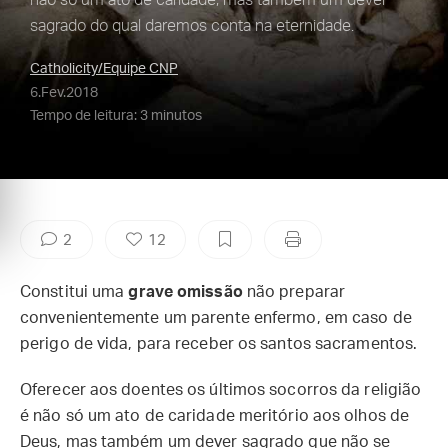
não só um ato de caridade, mas também um dever
sagrado do qual daremos conta na eternidade.
Catholicity/Equipe CNP
6.Fev.2018
Tempo de leitura: 3 minutos
2
12
Constitui uma
grave omissão
não preparar
convenientemente um parente enfermo, em caso de
perigo de vida, para receber os santos sacramentos.
Oferecer aos doentes os últimos socorros da religião
é não só um ato de caridade meritório aos olhos de
Deus, mas também um dever sagrado que não se