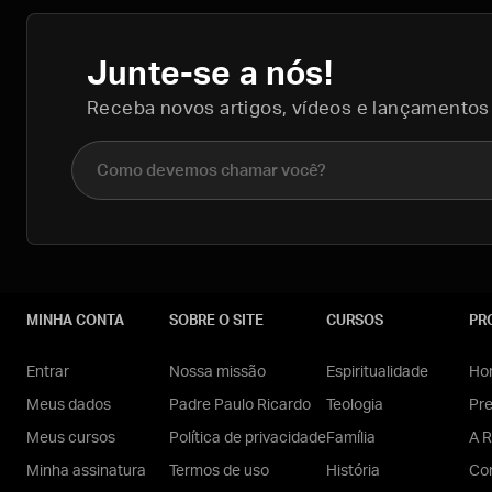
Junte-se a nós!
Receba novos artigos, vídeos e lançamentos
Nome completo
MINHA CONTA
SOBRE O SITE
CURSOS
PR
Entrar
Nossa missão
Espiritualidade
Hom
Meus dados
Padre Paulo Ricardo
Teologia
Pr
Meus cursos
Política de privacidade
Família
A R
Minha assinatura
Termos de uso
História
Con