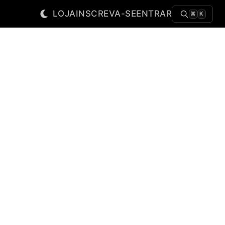
LOJA
INSCREVA-SE
ENTRAR
⌘
K