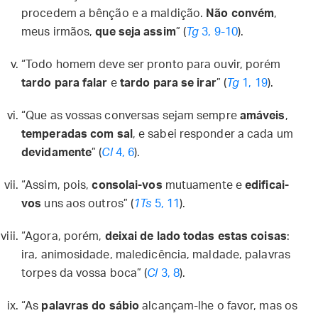
procedem a bênção e a maldição.
Não convém
,
meus irmãos,
que seja assim
” (
Tg
3, 9-10
).
“Todo homem deve ser pronto para ouvir, porém
tardo para falar
e
tardo para se irar
” (
Tg
1, 19
).
“Que as vossas conversas sejam sempre
amáveis
,
temperadas com sal
, e sabei responder a cada um
devidamente
” (
Cl
4, 6
).
“Assim, pois,
consolai-vos
mutuamente e
edificai-
vos
uns aos outros” (
1Ts
5, 11
).
“Agora, porém,
deixai de lado todas estas coisas
:
ira, animosidade, maledicência, maldade, palavras
torpes da vossa boca” (
Cl
3, 8
).
“As
palavras do sábio
alcançam-lhe o favor, mas os