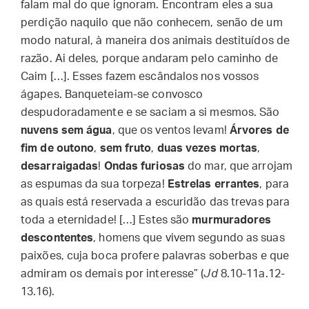
falam mal do que ignoram. Encontram eles a sua
perdição naquilo que não conhecem, senão de um
modo natural, à maneira dos animais destituídos de
razão. Ai deles, porque andaram pelo caminho de
Caim […]. Esses fazem escândalos nos vossos
ágapes. Banqueteiam-se convosco
despudoradamente e se saciam a si mesmos. São
nuvens sem água
, que os ventos levam!
Árvores de
fim de outono
,
sem fruto
,
duas vezes mortas
,
desarraigadas
!
Ondas furiosas
do mar, que arrojam
as espumas da sua torpeza!
Estrelas errantes
, para
as quais está reservada a escuridão das trevas para
toda a eternidade! […] Estes são
murmuradores
descontentes
, homens que vivem segundo as suas
paixões, cuja boca profere palavras soberbas e que
admiram os demais por interesse” (
Jd
8.10-11a.12-
13.16).