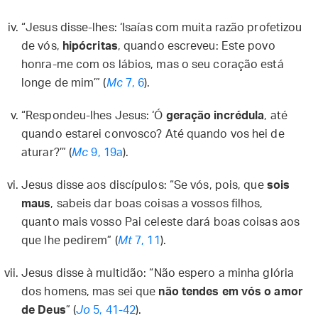
“Jesus disse-lhes: ‘Isaías com muita razão profetizou
de vós,
hipócritas
, quando escreveu: Este povo
honra-me com os lábios, mas o seu coração está
longe de mim’” (
Mc
7, 6
).
“Respondeu-lhes Jesus: ‘Ó
geração incrédula
, até
quando estarei convosco? Até quando vos hei de
aturar?’” (
Mc
9, 19a
).
Jesus disse aos discípulos: “Se vós, pois, que
sois
maus
, sabeis dar boas coisas a vossos filhos,
quanto mais vosso Pai celeste dará boas coisas aos
que lhe pedirem” (
Mt
7, 11
).
Jesus disse à multidão: “Não espero a minha glória
dos homens, mas sei que
não tendes em vós o amor
de Deus
” (
Jo
5, 41-42
).