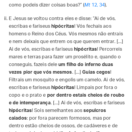
como podeis dizer coisas boas?” (
Mt
12, 34
).
E Jesus se voltou contra eles e disse: “Ai de vós,
escribas e fariseus
hipócritas
! Vós fechais aos
homens o Reino dos Céus. Vós mesmos não entrais
e nem deixais que entrem os que querem entrar. [...]
Ai de vós, escribas e fariseus
hipócritas
! Percorreis
mares e terras para fazer um prosélito e, quando o
conseguis, fazeis dele
um filho do inferno duas
vezes pior que vós mesmos
. [...]
Guias cegos
!
Filtrais um mosquito e engolis um camelo. Ai de vós,
escribas e fariseus
hipócritas
! Limpais por fora o
copo e o prato e
por dentro estais cheios de roubo
e de intemperança
. [...] Ai de vós, escribas e fariseus
hipócritas
! Sois semelhantes aos
sepulcros
caiados
: por fora parecem formosos, mas por
dentro estão cheios de ossos, de cadáveres e de