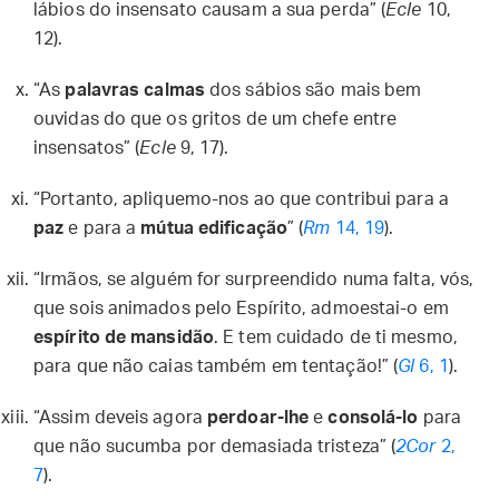
lábios do insensato causam a sua perda” (
Ecle
10,
12).
“As
palavras calmas
dos sábios são mais bem
ouvidas do que os gritos de um chefe entre
insensatos” (
Ecle
9, 17).
“Portanto, apliquemo-nos ao que contribui para a
paz
e para a
mútua edificação
” (
Rm
14, 19
).
“Irmãos, se alguém for surpreendido numa falta, vós,
que sois animados pelo Espírito, admoestai-o em
espírito de mansidão
. E tem cuidado de ti mesmo,
para que não caias também em tentação!” (
Gl
6, 1
).
“Assim deveis agora
perdoar-lhe
e
consolá-lo
para
que não sucumba por demasiada tristeza” (
2Cor
2,
7
).