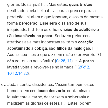
glórias (dos anjos) [...]. Mas estes,
quais brutos
destinados pela Lei natural para a presa e para a
perdição, injuriam o que ignoram, e assim da mesma
forma perecerão. Esse será o salário de sua
iniquidade. […] Têm os olhos
cheios de adultério
e
são
insaciáveis no pecar
. Seduzem pelos seus
atrativos as almas inconstantes; têm o
coração
acostumado à cobiça
; são
filhos da maldição
. [...]
Aconteceu-lhes o que diz com razão o provérbio: ‘O
cão
voltou ao seu vômito’ (
Pr
26, 11
); e: ‘A
porca
lavada
volta a revolver-se no lamaçal’” (
2Pd
2,
10.12.14.22
).
Judas contra dissidentes: “Assim também estes
homens, em seu
louco desvario
, contaminam
igualmente a carne, desprezam a soberania e
maldizem as glórias celestes. [...] Estes, porém,