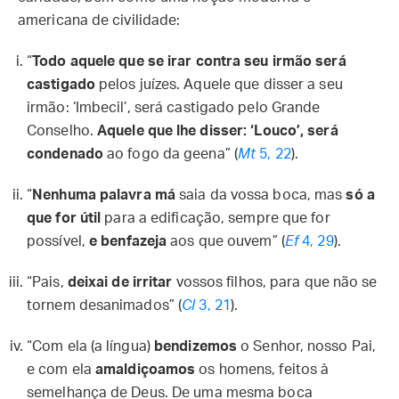
americana de civilidade:
“
Todo aquele que se irar contra seu irmão será
castigado
pelos juízes. Aquele que disser a seu
irmão: ‘Imbecil’, será castigado pelo Grande
Conselho.
Aquele que lhe disser: ‘Louco’, será
condenado
ao fogo da geena” (
Mt
5, 22
).
“
Nenhuma palavra má
saia da vossa boca, mas
só a
que for útil
para a edificação, sempre que for
possível,
e benfazeja
aos que ouvem” (
Ef
4, 29
).
“Pais,
deixai de irritar
vossos filhos, para que não se
tornem desanimados” (
Cl
3, 21
).
“Com ela (a língua)
bendizemos
o Senhor, nosso Pai,
e com ela
amaldiçoamos
os homens, feitos à
semelhança de Deus. De uma mesma boca