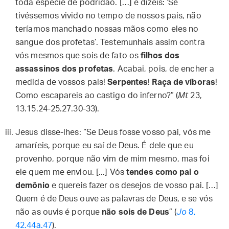
toda espécie de podridão. […] e dizeis: ‘Se
tivéssemos vivido no tempo de nossos pais, não
teríamos manchado nossas mãos como eles no
sangue dos profetas’. Testemunhais assim contra
vós mesmos que sois de fato os
filhos dos
assassinos dos profetas
. Acabai, pois, de encher a
medida de vossos pais!
Serpentes
!
Raça de víboras
!
Como escapareis ao castigo do inferno?” (
Mt
23,
13.15.24-25.27.30-33).
Jesus disse-lhes: “Se Deus fosse vosso pai, vós me
amaríeis, porque eu saí de Deus. É dele que eu
provenho, porque não vim de mim mesmo, mas foi
ele quem me enviou. [...] Vós
tendes como pai o
demônio
e quereis fazer os desejos de vosso pai. […]
Quem é de Deus ouve as palavras de Deus, e se vós
não as ouvis é porque
não sois de Deus
” (
Jo
8,
42.44a.47
).