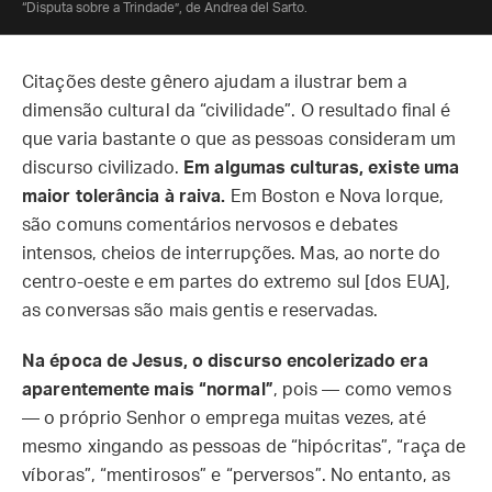
“Disputa sobre a Trindade”, de Andrea del Sarto.
Citações deste gênero ajudam a ilustrar bem a
dimensão cultural da “civilidade”. O resultado final é
que varia bastante o que as pessoas consideram um
discurso civilizado.
Em algumas culturas, existe uma
maior tolerância à raiva.
Em Boston e Nova Iorque,
são comuns comentários nervosos e debates
intensos, cheios de interrupções. Mas, ao norte do
centro-oeste e em partes do extremo sul [dos EUA],
as conversas são mais gentis e reservadas.
Na época de Jesus, o discurso encolerizado era
aparentemente mais “normal”
, pois — como vemos
— o próprio Senhor o emprega muitas vezes, até
mesmo xingando as pessoas de “hipócritas”, “raça de
víboras”, “mentirosos” e “perversos”. No entanto, as