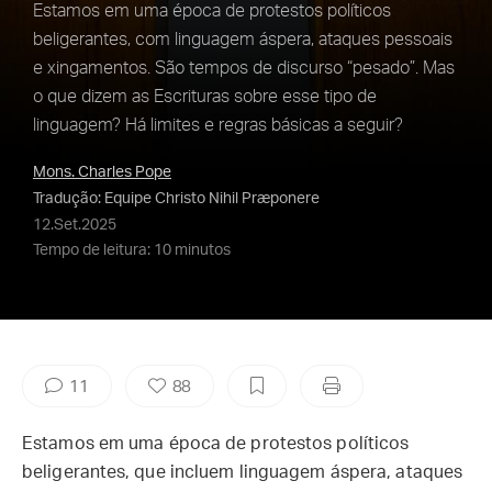
Estamos em uma época de protestos políticos
beligerantes, com linguagem áspera, ataques pessoais
e xingamentos. São tempos de discurso “pesado”. Mas
o que dizem as Escrituras sobre esse tipo de
linguagem? Há limites e regras básicas a seguir?
Mons. Charles Pope
Tradução: Equipe Christo Nihil Præponere
12.Set.2025
Tempo de leitura: 10 minutos
11
88
Estamos em uma época de protestos políticos
beligerantes, que incluem linguagem áspera, ataques