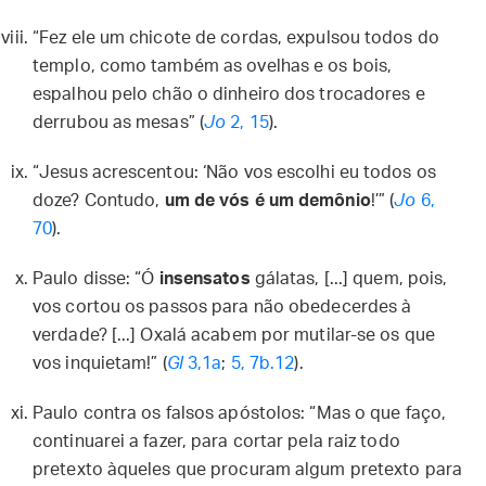
“Fez ele um chicote de cordas, expulsou todos do
templo, como também as ovelhas e os bois,
espalhou pelo chão o dinheiro dos trocadores e
derrubou as mesas” (
Jo
2, 15
).
“Jesus acrescentou: ‘Não vos escolhi eu todos os
doze? Contudo,
um de vós é um demônio
!’” (
Jo
6,
70
).
Paulo disse: “Ó
insensatos
gálatas, [...] quem, pois,
vos cortou os passos para não obedecerdes à
verdade? [...] Oxalá acabem por mutilar-se os que
vos inquietam!” (
Gl
3,1a
;
5, 7b.12
).
Paulo contra os falsos apóstolos: “Mas o que faço,
continuarei a fazer, para cortar pela raiz todo
pretexto àqueles que procuram algum pretexto para