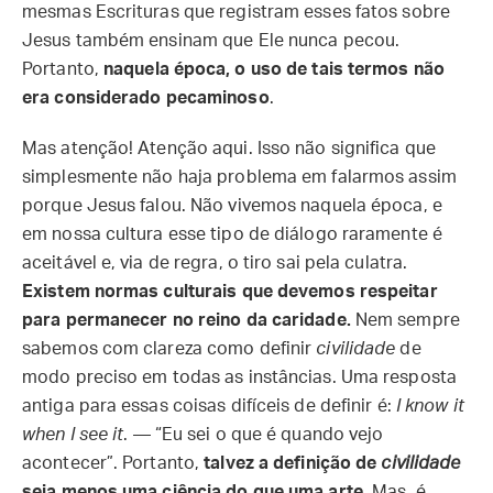
mesmas Escrituras que registram esses fatos sobre
Jesus também ensinam que Ele nunca pecou.
Portanto,
naquela época, o uso de tais termos não
era considerado pecaminoso
.
Mas atenção! Atenção aqui. Isso não significa que
simplesmente não haja problema em falarmos assim
porque Jesus falou. Não vivemos naquela época, e
em nossa cultura esse tipo de diálogo raramente é
aceitável e, via de regra, o tiro sai pela culatra.
Existem normas culturais que devemos respeitar
para permanecer no reino da caridade.
Nem sempre
sabemos com clareza como definir
civilidade
de
modo preciso em todas as instâncias. Uma resposta
antiga para essas coisas difíceis de definir é:
I know it
when I see it
. — “Eu sei o que é quando vejo
acontecer”. Portanto,
talvez a definição de
civilidade
seja menos uma ciência do que uma arte
. Mas, é