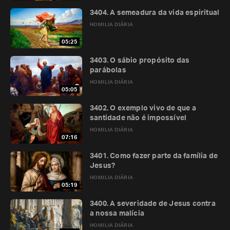
3404. A semeadura da vida espiritual
HOMILIA DIÁRIA
05:25
3403. O sábio propósito das
parábolas
HOMILIA DIÁRIA
05:05
3402. O exemplo vivo de que a
santidade não é impossível
HOMILIA DIÁRIA
07:16
3401. Como fazer parte da família de
Jesus?
HOMILIA DIÁRIA
05:19
3400. A severidade de Jesus contra
a nossa malícia
HOMILIA DIÁRIA