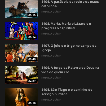
3409. A parábola da rede e os maus
católicos
HOMILIA DIÁRIA
05:15
3408. Marta, Maria e Lázaro e o
progresso espiritual
HOMILIA DIÁRIA
05:14
3407. O joio e o trigo no campo da
Igreja
HOMILIA DIÁRIA
05:43
3406. A força da Palavra de Deus na
vida de quem crê
HOMILIA DIÁRIA
04:37
3405. São Tiago e o caminho do
serviço humilde
HOMILIA DIÁRIA
05:10