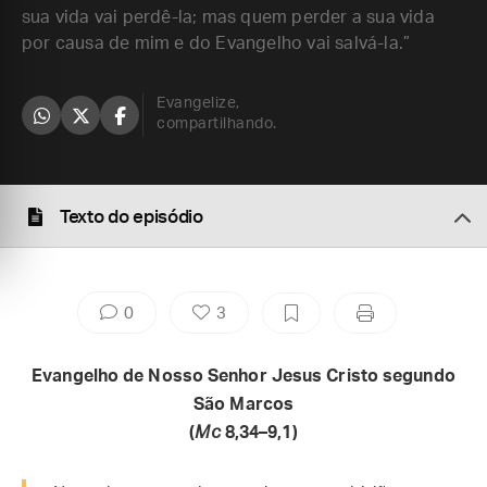
sua vida vai perdê-la; mas quem perder a sua vida
por causa de mim e do Evangelho vai salvá-la.”
Evangelize,
compartilhando.
Texto do episódio
0
3
Evangelho de Nosso Senhor Jesus Cristo segundo
São Marcos
(
Mc
8,34–9,1)