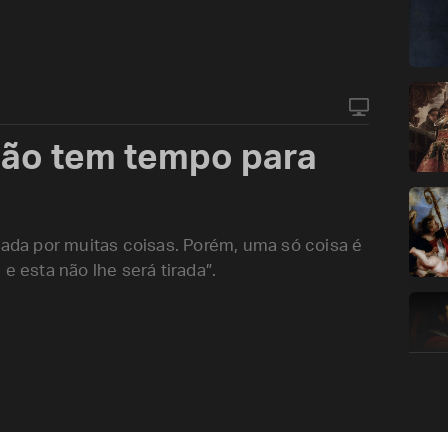
não tem tempo para
tada por muitas coisas. Porém, uma só coisa é
e esta não lhe será tirada”.