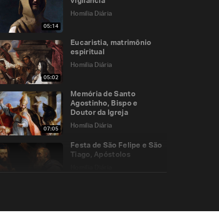
vigilância
Homilia Diária
05:14
Eucaristia, matrimônio
espiritual
Homilia Diária
05:02
Memória de Santo
Agostinho, Bispo e
Doutor da Igreja
Homilia Diária
07:05
Festa de São Felipe e São
Tiago, Apóstolos
Homilia Diária
05:01
Como crianças no colo da
Mãe