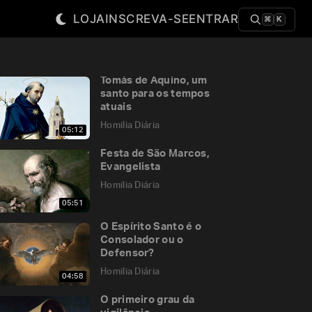
LOJA
INSCREVA-SE
ENTRAR
⌘
K
Tomás de Aquino, um
santo para os tempos
atuais
Homilia Diária
05:12
Festa de São Marcos,
Evangelista
Homilia Diária
05:51
O Espírito Santo é o
Consolador ou o
Defensor?
Homilia Diária
04:58
O primeiro grau da