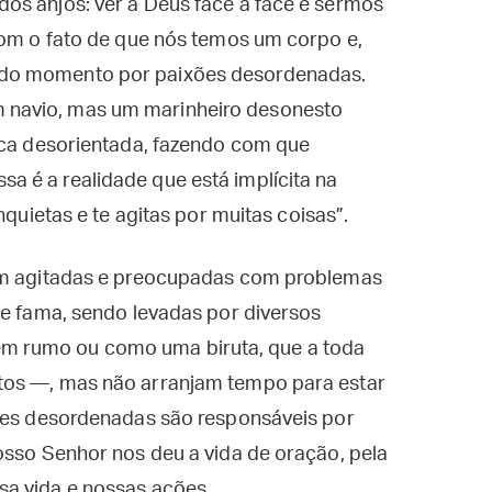
os anjos: ver a Deus face a face e sermos
com o fato de que nós temos um corpo e,
odo momento por paixões desordenadas.
navio, mas um marinheiro desonesto
fica desorientada, fazendo com que
 é a realidade que está implícita na
nquietas e te agitas por muitas coisas”.
cam agitadas e preocupadas com problemas
de fama, sendo levadas por diversos
m rumo ou como uma biruta, que a toda
tos —, mas não arranjam tempo para estar
xões desordenadas são responsáveis por
osso Senhor nos deu a vida de oração, pela
a vida e nossas ações.