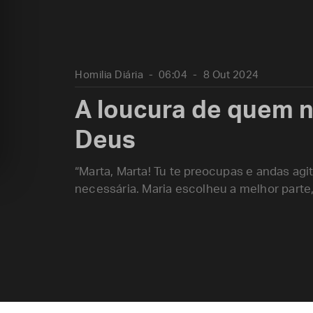
Homilia Diária
06:04
8 Out 2024
A loucura de quem 
Deus
“Marta, Marta! Tu te preocupas e andas agi
necessária. Maria escolheu a melhor parte, 