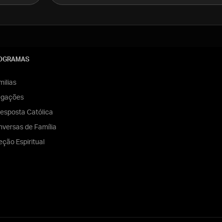
OGRAMAS
ilias
egações
esposta Católica
versas de Família
eção Espiritual