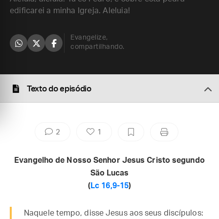
edificarei a minha Igreja. Aleluia!
Evangelize,
compartilhando.
Texto do episódio
2
1
Evangelho de Nosso Senhor Jesus Cristo segundo
São Lucas
(
Lc 16,9-15
)
Naquele tempo, disse Jesus aos seus discípulos: