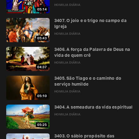
HOMILIA DIÁRIA
05:14
3407. O joio e o trigo no campo da
Igreja
HOMILIA DIÁRIA
05:43
3406. A força da Palavra de Deus na
vida de quem crê
HOMILIA DIÁRIA
04:37
3405. São Tiago e o caminho do
serviço humilde
HOMILIA DIÁRIA
05:10
3404. A semeadura da vida espiritual
HOMILIA DIÁRIA
05:25
3403. O sábio propósito das