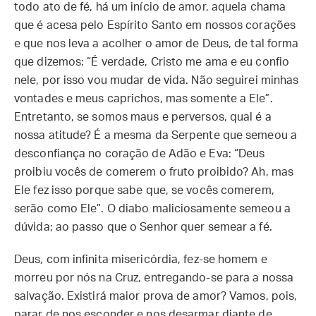
todo ato de fé, há um início de amor, aquela chama
que é acesa pelo Espírito Santo em nossos corações
e que nos leva a acolher o amor de Deus, de tal forma
que dizemos: “É verdade, Cristo me ama e eu confio
nele, por isso vou mudar de vida. Não seguirei minhas
vontades e meus caprichos, mas somente a Ele”.
Entretanto, se somos maus e perversos, qual é a
nossa atitude? É a mesma da Serpente que semeou a
desconfiança no coração de Adão e Eva: “Deus
proibiu vocês de comerem o fruto proibido? Ah, mas
Ele fez isso porque sabe que, se vocês comerem,
serão como Ele”. O diabo maliciosamente semeou a
dúvida; ao passo que o Senhor quer semear a fé.
Deus, com infinita misericórdia, fez-se homem e
morreu por nós na Cruz, entregando-se para a nossa
salvação. Existirá maior prova de amor? Vamos, pois,
parar de nos esconder e nos desarmar diante de