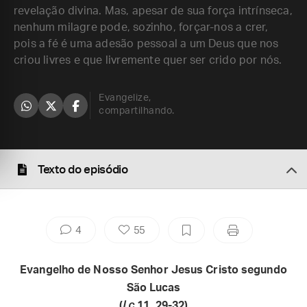
revelação divina. Mas, apesar de sua força intrínseca,
nenhum milagre pode, sozinho, forçar-nos a crer,
pois a fé é uma adesão pessoal a um Deus que nos
criou livres e que livremente quer ser crido por nós.
Evangelize,
compartilhando.
Texto do episódio
4
55
Evangelho de Nosso Senhor Jesus Cristo segundo
São Lucas
(
Lc
11, 29-32)