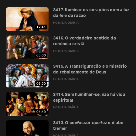
3417. Iluminar os corações com a luz
da fé e da razão
HOMILIA DIÁRIA
12:41
3416. O verdadeiro sentido da
renúncia cristã
HOMILIA DIÁRIA
05:00
3415. A Transfiguração e o mistério
do rebaixamento de Deus
HOMILIA DIÁRIA
06:50
3414. Sem humilhar-se, não há vida
espiritual
HOMILIA DIÁRIA
04:49
3413. O confessor que fez o diabo
tremer
HOMILIA DIÁRIA