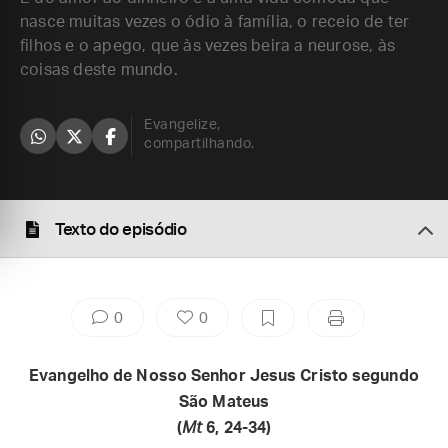
nasce muitas vezes o ódio à família, o receio de ter
filhos e o apego, que às vezes beira a neurose, às
coisas deste mundo.
Evangelize,
compartilhando.
Texto do episódio
0
0
Evangelho de Nosso Senhor Jesus Cristo segundo
São Mateus
(
Mt
6, 24-34)