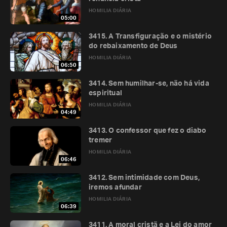
HOMILIA DIÁRIA
05:00
3415. A Transfiguração e o mistério
do rebaixamento de Deus
HOMILIA DIÁRIA
06:50
3414. Sem humilhar-se, não há vida
espiritual
HOMILIA DIÁRIA
04:49
3413. O confessor que fez o diabo
tremer
HOMILIA DIÁRIA
06:46
3412. Sem intimidade com Deus,
iremos afundar
HOMILIA DIÁRIA
06:39
3411. A moral cristã e a Lei do amor