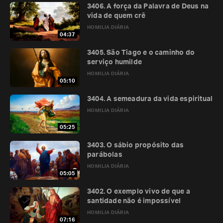
3406. A força da Palavra de Deus na
vida de quem crê
HOMILIA DIÁRIA
04:37
3405. São Tiago e o caminho do
serviço humilde
HOMILIA DIÁRIA
05:10
3404. A semeadura da vida espiritual
HOMILIA DIÁRIA
05:25
3403. O sábio propósito das
parábolas
HOMILIA DIÁRIA
05:05
3402. O exemplo vivo de que a
santidade não é impossível
HOMILIA DIÁRIA
07:16