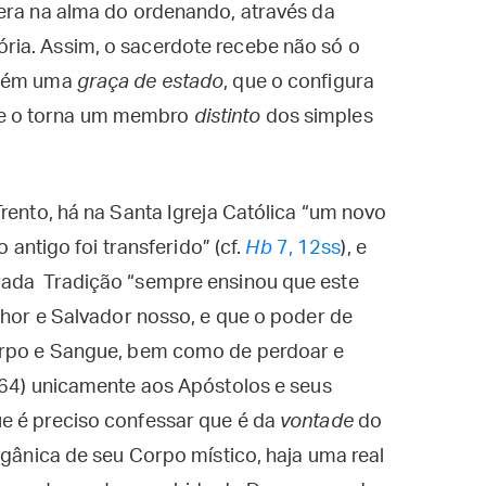
pera na alma do ordenando, através da
ia. Assim, o sacerdote recebe não só o
mbém uma
graça de estado
, que o configura
e o torna um membro
distinto
dos simples
rento, há na Santa Igreja Católica “um novo
o antigo foi transferido” (cf.
Hb
7, 12ss
), e
rada Tradição “sempre ensinou que este
enhor e Salvador nosso, e que o poder de
Corpo e Sangue, bem como de perdoar e
4) unicamente aos Apóstolos e seus
e é preciso confessar que é da
vontade
do
rgânica de seu Corpo místico, haja uma real