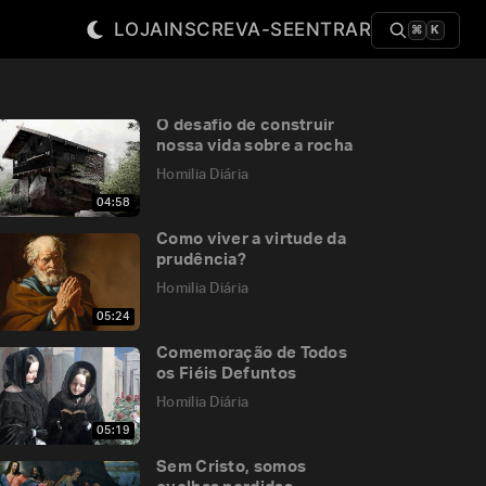
LOJA
INSCREVA-SE
ENTRAR
⌘
K
O desafio de construir
nossa vida sobre a rocha
Homilia Diária
04:58
Como viver a virtude da
prudência?
Homilia Diária
05:24
Comemoração de Todos
os Fiéis Defuntos
Homilia Diária
05:19
Sem Cristo, somos