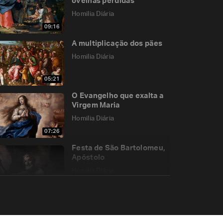
ovelhas perdidas
Homilia Diária
09:16
A multiplicação dos pães
Homilia Diária
05:21
O Evangelho que exalta a
Virgem Maria
Homilia Diária
07:26
Festa de São Bartolomeu,
Apóstolo
Homilia Diária
05:55
O desapego que só a
graça produz em nós