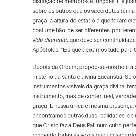
distinção de membros e funções. E é jus
sobre os outros que os sacerdotes têm a 
graça, à altura do estado a que foram el
costume hão-de ser diferentes, por tere
v
ida diferente
, que deve ser continuidade
Apóstolos: “Eis que deixamos tudo para te
Depois da Ordem, propõe-se-nos hoje à 
mistério da santa e divina Eucaristia. Se
instrumentos visíveis da graça divina, tem
instrumento, mas de conter, real, verdade
graça. E nessa única e mesma presença, 
encontramos outras duas realidades: de 
que Cristo faz a Deus Pai, num culto per
renovado todas as vezes que um sacerdot