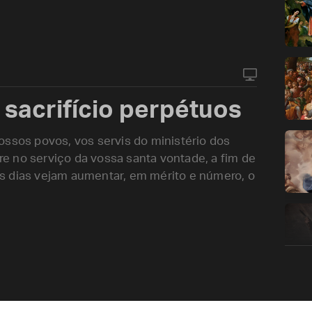
sacrifício perpétuos
ossos povos, vos servis do ministério dos
e no serviço da vossa santa vontade, a fim de
s dias vejam aumentar, em mérito e número, o