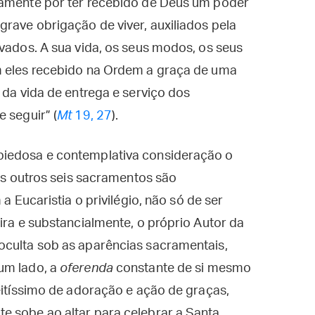
tamente por ter recebido de Deus um poder
grave obrigação de viver, auxiliados pela
evados. A sua vida, os seus modos, os seus
m eles recebido na Ordem a graça de uma
 da vida de entrega e serviço dos
 seguir” (
Mt
19, 27
).
piedosa e contemplativa consideração o
 os outros seis sacramentos são
 a Eucaristia o privilégio, não só de ser
ira e substancialmente, o próprio Autor da
oculta sob as aparências sacramentais,
um lado, a
oferenda
constante de si mesmo
feitíssimo de adoração e ação de graças,
e sobe ao altar para celebrar a Santa