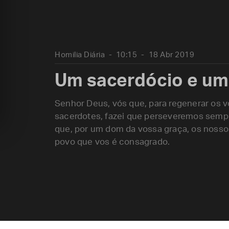
Homilia Diária
10:15
18 Abr 2019
Um sacerdócio e um 
Senhor Deus, vós que, para regenerar os v
sacerdotes, fazei que perseveremos sempr
que, por um dom da vossa graça, os nosso
povo que vos é consagrado.