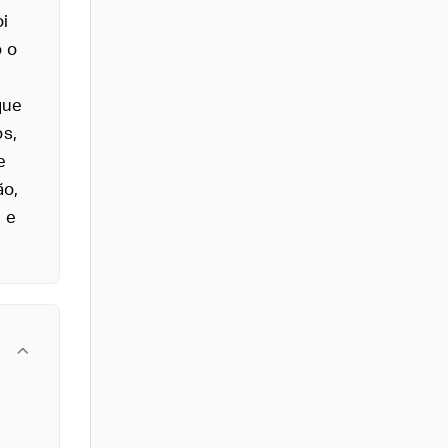
i
o o
que
os,
e
ão,
 e