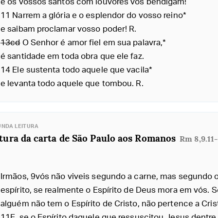
e os vossos santos com louvores vos bendigam!
11 Narrem a glória e o esplendor do vosso reino*
e saibam proclamar vosso poder! R.
13cd
O Senhor é amor fiel em sua palavra,*
é santidade em toda obra que ele faz.
14 Ele sustenta todo aquele que vacila*
e levanta todo aquele que tombou. R.
NDA LEITURA
tura da carta de São Paulo aos Romanos
Rm 8,9.11
Irmãos, 9vós não viveis segundo a carne, mas segundo 
espírito, se realmente o Espírito de Deus mora em vós. S
alguém não tem o Espírito de Cristo, não pertence a Cris
11E, se o Espírito daquele que ressuscitou Jesus dentre