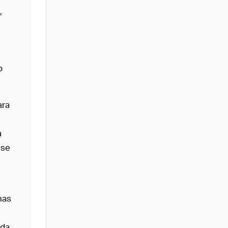
,
o
ara
a
 se
has
 da