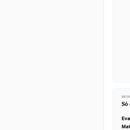
MED
Só
Eva
Ma