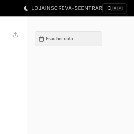
LOJA
INSCREVA-SE
ENTRAR
⌘
K
Escolher data