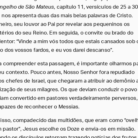
ngelho de São Mateus
, capítulo 11, versículos de 25 a 30
 nos apresenta duas das mais belas palavras de Cristo.
meiro, seu louvor ao Pai por revelar aos pequeninos os
térios do seu Reino. Em seguida, o convite ou brado do
entor: “Vinde a mim vós todos que estais cansados sob 
o dos vossos fardos, e eu vos darei descanso”.
a compreender esta passagem, é importante olharmos p
eu contexto. Pouco antes, Nosso Senhor fora repudiado
os chefes de Israel, que chegaram a atribuir ao demônio 
lização de seus milagres. Os que deviam conduzir o povo
iam convertido em pastores verdadeiramente perversos,
apazes de reconhecer o Messias.
 isso, compadecido das multidões, que eram como “ovel
 pastor”, Jesus escolhe os Doze e envia-os em missão.
ndo os discípulos retornam trazendo notícias dos frutos