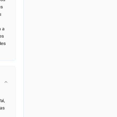
us
s
m a
es
des
ai,
sas