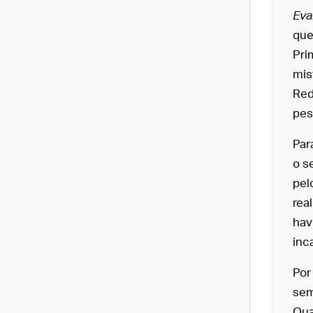
Eva
que
Pri
mis
Red
pes
Par
o s
pel
rea
hav
inc
Por
sem
Qua