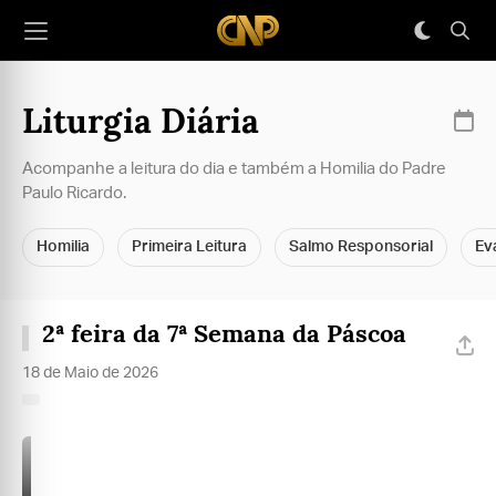
Liturgia Diária
Acompanhe a leitura do dia e também a Homilia do Padre
Paulo Ricardo.
Homilia
Primeira Leitura
Salmo Responsorial
Ev
2ª feira da 7ª Semana da Páscoa
18 de Maio de 2026