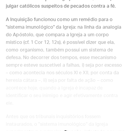
julgar católicos suspeitos de pecados contra a fé.
A Inquisição funcionou como um remédio para o
"sistema imunológico" da Igreja: na linha da analogia
do Apóstolo, que compara a Igreja a um corpo
místico (cf. 1 Cor 12, 12s), é possível dizer que ela,
como organismo, também possui um sistema de
defesa. No decorrer dos tempos, esse mecanismo
sempre esteve suscetível a falhas, i) seja por excesso
– como acontecia nos séculos XI e XII, por conta da
heresia cátara –, ii) seja por falta de ação – como
acontece hoje, quando a Igreja é incapaz de
identificar o seu inimigo e agir efetivamente contra
ele.
Antes que os tribunais inquisitórios fossem
instaurados, o "sistema imunológico" da Igreja