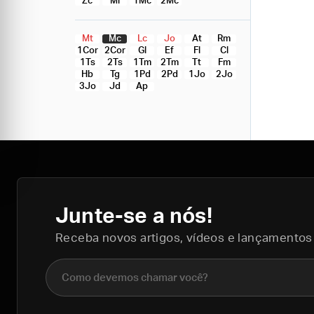
Zc
Ml
1Mc
2Mc
Mt
Mc
Lc
Jo
At
Rm
1Cor
2Cor
Gl
Ef
Fl
Cl
1Ts
2Ts
1Tm
2Tm
Tt
Fm
Hb
Tg
1Pd
2Pd
1Jo
2Jo
3Jo
Jd
Ap
Junte-se a nós!
Receba novos artigos, vídeos e lançamentos
Nome completo