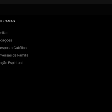
OGRAMAS
ilias
egações
esposta Católica
versas de Família
eção Espiritual