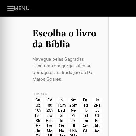
MENU
Escolha o livro
da Bíblia
Navegue pelas Sagradas
Escrituras em grego, latim ou
português, na tradução do Pe.
Matos Soares.
LIVROS
Gn
Ex
Lv
Nm
Dt
Js
Jz
Rt
1Sm
2Sm
1Rs
2Rs
1Cr
2Cr
Esd
Ne
Tb
Jt
Est
Jó
Sl
Pr
Ecl
Ct
Sb
Eclo
Is
Jr
Lm
Br
Ez
Dn
Os
Jl
Am
Ab
Jn
Mq
Na
Hab
Sf
Ag