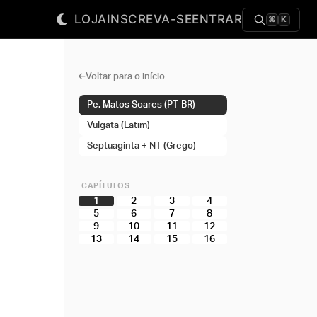
LOJA
INSCREVA-SE
ENTRAR
⌘
K
Voltar para o início
Pe. Matos Soares (PT-BR)
Vulgata (Latim)
Septuaginta + NT (Grego)
CAPÍTULOS
1
2
3
4
5
6
7
8
9
10
11
12
13
14
15
16