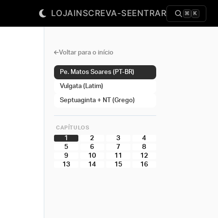
LOJA
INSCREVA-SE
ENTRAR
⌘
K
Voltar para o início
Pe. Matos Soares (PT-BR)
Vulgata (Latim)
Septuaginta + NT (Grego)
CAPÍTULOS
1
2
3
4
5
6
7
8
9
10
11
12
13
14
15
16