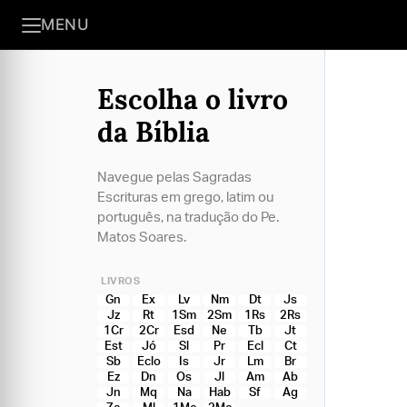
MENU
Escolha o livro
da Bíblia
Navegue pelas Sagradas
Escrituras em grego, latim ou
português, na tradução do Pe.
Matos Soares.
LIVROS
Gn
Ex
Lv
Nm
Dt
Js
Jz
Rt
1Sm
2Sm
1Rs
2Rs
1Cr
2Cr
Esd
Ne
Tb
Jt
Est
Jó
Sl
Pr
Ecl
Ct
Sb
Eclo
Is
Jr
Lm
Br
Ez
Dn
Os
Jl
Am
Ab
Jn
Mq
Na
Hab
Sf
Ag