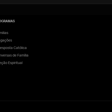
OGRAMAS
ilias
egações
esposta Católica
versas de Família
eção Espiritual