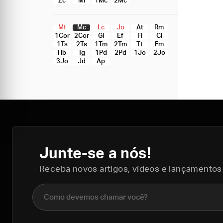
Zc
Ml
1Mc
2Mc
Mt
Mc
Lc
Jo
At
Rm
1Cor
2Cor
Gl
Ef
Fl
Cl
1Ts
2Ts
1Tm
2Tm
Tt
Fm
Hb
Tg
1Pd
2Pd
1Jo
2Jo
3Jo
Jd
Ap
Junte-se a nós!
Receba novos artigos, vídeos e lançamentos
Nome completo