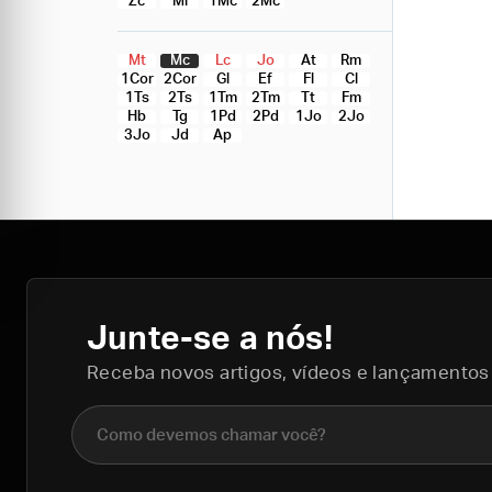
Zc
Ml
1Mc
2Mc
Mt
Mc
Lc
Jo
At
Rm
1Cor
2Cor
Gl
Ef
Fl
Cl
1Ts
2Ts
1Tm
2Tm
Tt
Fm
Hb
Tg
1Pd
2Pd
1Jo
2Jo
3Jo
Jd
Ap
Junte-se a nós!
Receba novos artigos, vídeos e lançamentos
Nome completo