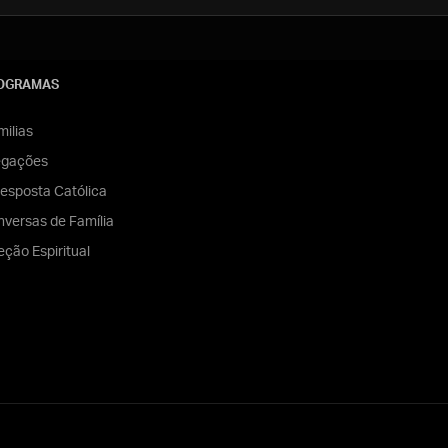
OGRAMAS
ilias
egações
esposta Católica
versas de Família
eção Espiritual