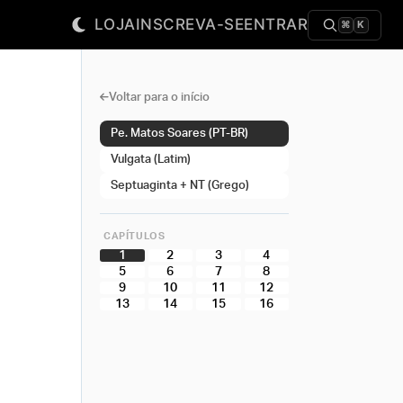
LOJA
INSCREVA-SE
ENTRAR
⌘
K
Voltar para o início
Pe. Matos Soares (PT-BR)
Vulgata (Latim)
Septuaginta + NT (Grego)
CAPÍTULOS
1
2
3
4
5
6
7
8
9
10
11
12
13
14
15
16