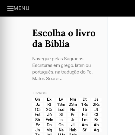
MENU
Escolha o livro
da Bíblia
Navegue pelas Sagradas
Escrituras em grego, latim ou
português, na tradução do Pe.
Matos Soares.
LIVROS
Gn
Ex
Lv
Nm
Dt
Js
Jz
Rt
1Sm
2Sm
1Rs
2Rs
1Cr
2Cr
Esd
Ne
Tb
Jt
Est
Jó
Sl
Pr
Ecl
Ct
Sb
Eclo
Is
Jr
Lm
Br
Ez
Dn
Os
Jl
Am
Ab
Jn
Mq
Na
Hab
Sf
Ag