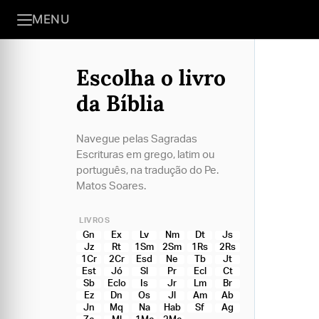
MENU
Escolha o livro
da Bíblia
Navegue pelas Sagradas
Escrituras em grego, latim ou
português, na tradução do Pe.
Matos Soares.
LIVROS
Gn
Ex
Lv
Nm
Dt
Js
Jz
Rt
1Sm
2Sm
1Rs
2Rs
1Cr
2Cr
Esd
Ne
Tb
Jt
Est
Jó
Sl
Pr
Ecl
Ct
Sb
Eclo
Is
Jr
Lm
Br
Ez
Dn
Os
Jl
Am
Ab
Jn
Mq
Na
Hab
Sf
Ag