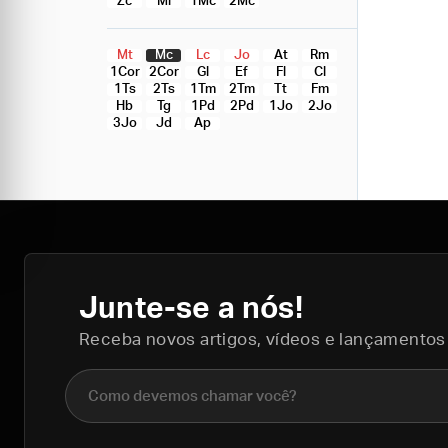
Zc
Ml
1Mc
2Mc
Mt
Mc
Lc
Jo
At
Rm
1Cor
2Cor
Gl
Ef
Fl
Cl
1Ts
2Ts
1Tm
2Tm
Tt
Fm
Hb
Tg
1Pd
2Pd
1Jo
2Jo
3Jo
Jd
Ap
Junte-se a nós!
Receba novos artigos, vídeos e lançamentos
Nome completo