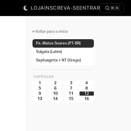
LOJA
INSCREVA-SE
ENTRAR
⌘
K
Voltar para o início
Pe. Matos Soares (PT-BR)
Vulgata (Latim)
Septuaginta + NT (Grego)
CAPÍTULOS
1
2
3
4
5
6
7
8
9
10
11
12
13
14
15
16