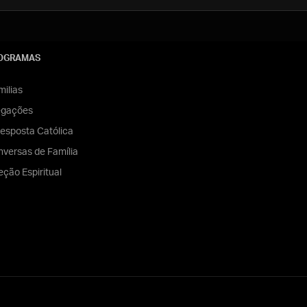
OGRAMAS
ilias
egações
esposta Católica
versas de Família
eção Espiritual