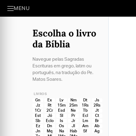
MENU
Escolha o livro
da Bíblia
Navegue pelas Sagradas
Escrituras em grego, latim ou
português, na tradução do Pe.
Matos Soares.
LIVROS
Gn
Ex
Lv
Nm
Dt
Js
Jz
Rt
1Sm
2Sm
1Rs
2Rs
1Cr
2Cr
Esd
Ne
Tb
Jt
Est
Jó
Sl
Pr
Ecl
Ct
Sb
Eclo
Is
Jr
Lm
Br
Ez
Dn
Os
Jl
Am
Ab
Jn
Mq
Na
Hab
Sf
Ag