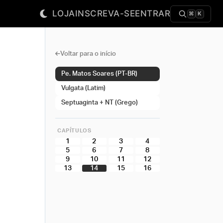
LOJA
INSCREVA-SE
ENTRAR
⌘
K
Voltar para o início
Pe. Matos Soares (PT-BR)
Vulgata (Latim)
Septuaginta + NT (Grego)
CAPÍTULOS
1
2
3
4
5
6
7
8
9
10
11
12
13
14
15
16