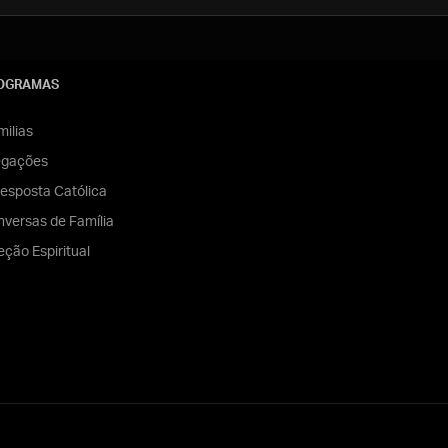
OGRAMAS
ilias
egações
esposta Católica
versas de Família
eção Espiritual