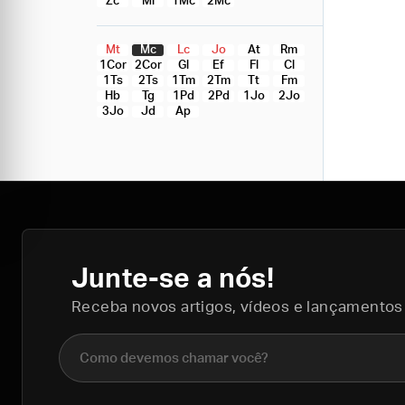
Zc
Ml
1Mc
2Mc
Mt
Mc
Lc
Jo
At
Rm
1Cor
2Cor
Gl
Ef
Fl
Cl
1Ts
2Ts
1Tm
2Tm
Tt
Fm
Hb
Tg
1Pd
2Pd
1Jo
2Jo
3Jo
Jd
Ap
Junte-se a nós!
Receba novos artigos, vídeos e lançamentos
Nome completo