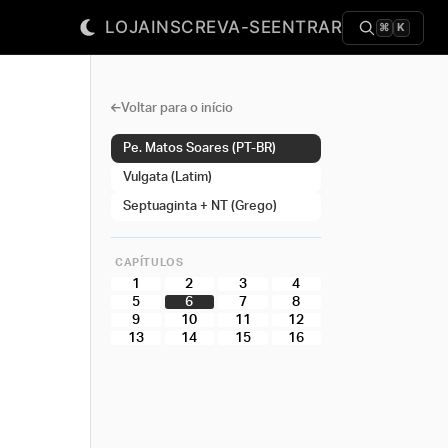
LOJA
INSCREVA-SE
ENTRAR
⌘
K
Voltar para o início
Pe. Matos Soares (PT-BR)
Vulgata (Latim)
Septuaginta + NT (Grego)
CAPÍTULOS
1
2
3
4
5
6
7
8
9
10
11
12
13
14
15
16