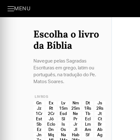
MENU
Escolha o livro
da Bíblia
Navegue pelas Sagradas
Escrituras em grego, latim ou
português, na tradução do Pe.
Matos Soares.
LIVROS
Gn
Ex
Lv
Nm
Dt
Js
Jz
Rt
1Sm
2Sm
1Rs
2Rs
1Cr
2Cr
Esd
Ne
Tb
Jt
Est
Jó
Sl
Pr
Ecl
Ct
Sb
Eclo
Is
Jr
Lm
Br
Ez
Dn
Os
Jl
Am
Ab
Jn
Mq
Na
Hab
Sf
Ag