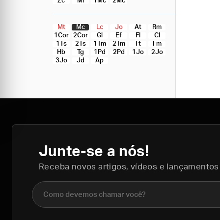
Zc
Ml
1Mc
2Mc
Mt
Mc
Lc
Jo
At
Rm
1Cor
2Cor
Gl
Ef
Fl
Cl
1Ts
2Ts
1Tm
2Tm
Tt
Fm
Hb
Tg
1Pd
2Pd
1Jo
2Jo
3Jo
Jd
Ap
Junte-se a nós!
Receba novos artigos, vídeos e lançamentos
Nome completo