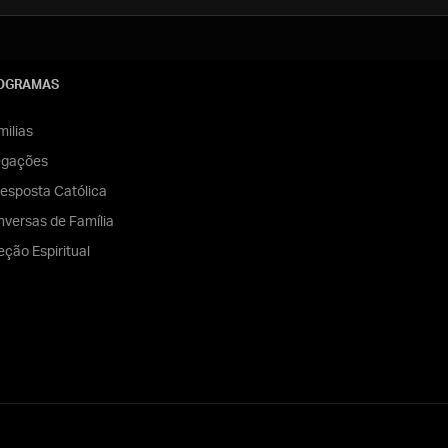
OGRAMAS
ilias
egações
esposta Católica
versas de Família
eção Espiritual