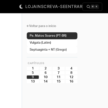
LOJA
INSCREVA-SE
ENTRAR
⌘
K
Voltar para o início
Pe. Matos Soares (PT-BR)
Vulgata (Latim)
Septuaginta + NT (Grego)
CAPÍTULOS
1
2
3
4
5
6
7
8
9
10
11
12
13
14
15
16