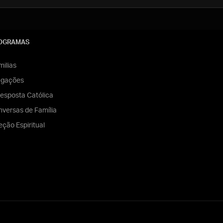
OGRAMAS
ilias
egações
esposta Católica
versas de Família
eção Espiritual