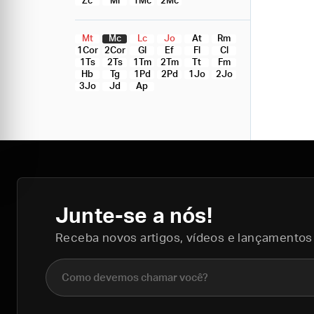
Zc
Ml
1Mc
2Mc
Mt
Mc
Lc
Jo
At
Rm
1Cor
2Cor
Gl
Ef
Fl
Cl
1Ts
2Ts
1Tm
2Tm
Tt
Fm
Hb
Tg
1Pd
2Pd
1Jo
2Jo
3Jo
Jd
Ap
Junte-se a nós!
Receba novos artigos, vídeos e lançamentos
Nome completo