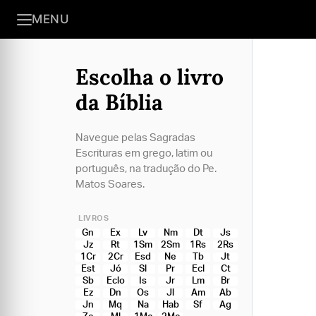
MENU
Escolha o livro
da Bíblia
Navegue pelas Sagradas
Escrituras em grego, latim ou
português, na tradução do Pe.
Matos Soares.
LIVROS
Gn
Ex
Lv
Nm
Dt
Js
Jz
Rt
1Sm
2Sm
1Rs
2Rs
1Cr
2Cr
Esd
Ne
Tb
Jt
Est
Jó
Sl
Pr
Ecl
Ct
Sb
Eclo
Is
Jr
Lm
Br
Ez
Dn
Os
Jl
Am
Ab
Jn
Mq
Na
Hab
Sf
Ag