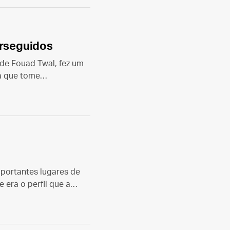
erseguidos
ude Fouad Twal, fez um
a que tome
stãos no Oriente Médio.
portantes lugares de
 era o perfil que a
, segundo Ratzinger.