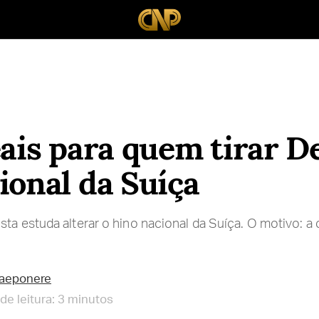
eais para quem tirar D
ional da Suíça
ta estuda alterar o hino nacional da Suíça. O motivo: a 
raeponere
e leitura: 3 minutos