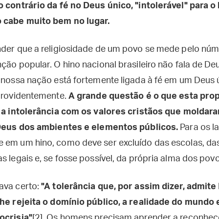
 contrário da fé no Deus único, "intolerável" para o
o cabe muito bem no lugar.
nder que a religiosidade de um povo se mede pelo núm
nção popular. O hino nacional brasileiro não fala de 
, nossa nação está fortemente ligada à fé em um Deus ú
 providentemente.
A grande questão é o que esta prop
, a intolerância com os valores cristãos que moldara
r Deus dos ambientes e elementos públicos.
Para os la
 em um hino, como deve ser excluído das escolas, das
s legais e, se fosse possível, da própria alma dos povo
ava certo:
"A tolerância que, por assim dizer, admit
lhe rejeita o domínio público, a realidade do mundo 
ocrisia"
[2]. Os homens precisam aprender a reconhec