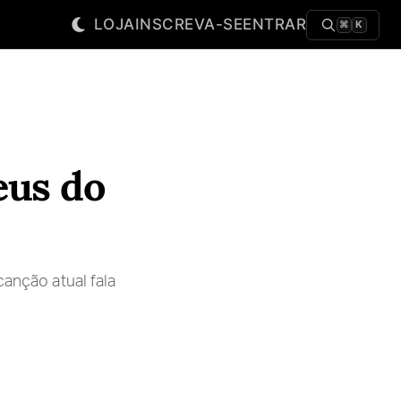
LOJA
INSCREVA-SE
ENTRAR
⌘
K
eus do
canção atual fala