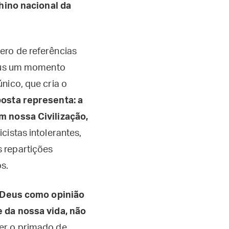
 hino nacional da
ero de referências
Deus um momento
nico, que cria o
osta representa: a
m nossa Civilização,
icistas intolerantes,
 repartições
s.
e Deus como opinião
e da nossa vida, não
er o primado de