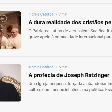
Igreja Católica
7 min
A dura realidade dos cristãos p
O Patriarca Latino de Jerusalém, Sua Beatit
grave apelo à comunidade internacional par
providências contra as perseguições aos cri
Igreja Católica
5 min
A profecia de Joseph Ratzinger
Uma Igreja pequena, forçada a abandonar im
culto e com menos influência na política. Esse
Igreja Católica viria a ter nos próximos anos