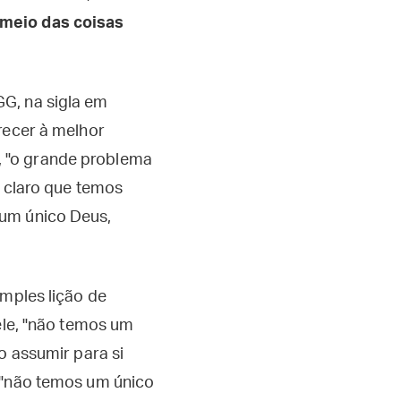
 meio das coisas
G, na sigla em
recer à melhor
, "o grande problema
s claro que temos
 um único Deus,
imples lição de
ele, "não temos um
o assumir para si
e "não temos um único