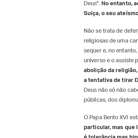
Deus".
No entanto, ao
Suíça, o seu ateísm
Não se trata de defe
religiosas de uma ca
sequer e, no entanto
universo e o assiste
abolição da religião
a tentativa de tira
Deus não só não cabe
públicas, dos diploma
O Papa Bento XVI est
particular, mas que 
é tolerância mas hip