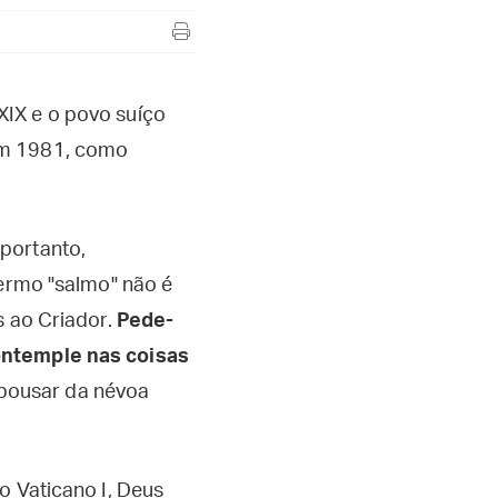
XIX e o povo suíço
em 1981, como
portanto,
termo "salmo" não é
s ao Criador.
Pede-
contemple nas coisas
o pousar da névoa
o Vaticano I, Deus