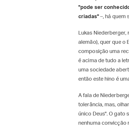
"pode ser conhecido
criadas"
–, há quem 
Lukas Niederberger, 
alemão), quer que o 
composição uma reco
é acima de tudo a let
uma sociedade aberta
então este hino é uma
A fala de Niederberge
tolerância, mas, olha
único Deus". O gato s
nenhuma convicção re