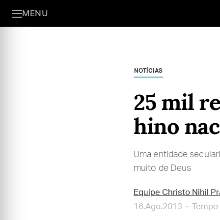
MENU
NOTÍCIAS
25 mil r
hino nac
Uma entidade secularis
muito de Deus
Equipe Christo Nihil P
16.Ago.2013
Tempo d