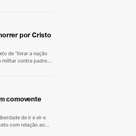
ada no livro “¡Sacadme
orrer por Cristo
to de “livrar a nação
 militar contra padres,
l visível da fé católica.
chez del Río.
 um comovente
erdade de ir e vir e
ceto com relação ao
sua insígnia episcopal.