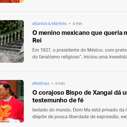
esposo em uma carta inédita e agora public
de aqui!” (Tirem-me daqui!)
Santos & Mártires
4 min
O menino mexicano que queria m
Rei
Em 1927, o presidente do México, com pretex
do fanatismo religioso”, iniciou uma investida
religiosos e fiéis que utilizassem qualquer sina
Nesse contexto foi martirizado São José Sán
Notícias
6 min
O corajoso Bispo de Xangai dá
testemunho de fé
Isolado do mundo, Dom Ma está privado da lib
dispõe de pouca liberdade de expressão, ex
seu blog. Ele não pode vestir trajes ou usar 