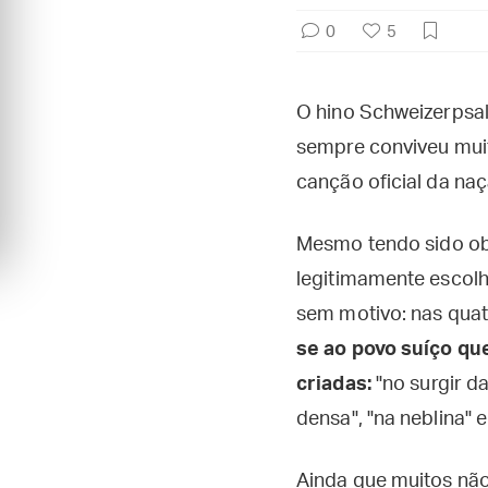
0
5
O hino Schweizerpsal
sempre conviveu mui
canção oficial da naç
Mesmo tendo sido obj
legitimamente escolhi
sem motivo: nas quatr
se ao povo suíço qu
criadas:
"no surgir d
densa", "na neblina" 
Ainda que muitos não