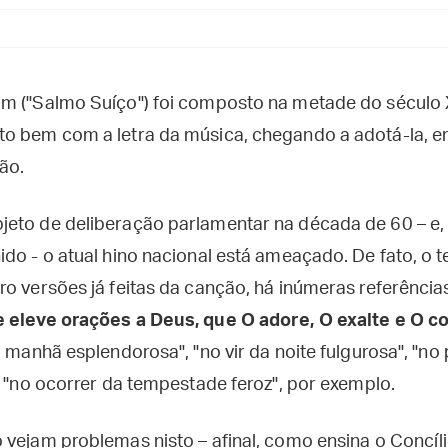
m ("Salmo Suíço") foi composto na metade do século 
to bem com a letra da música, chegando a adotá-la, 
ão.
eto de deliberação parlamentar na década de 60 – e, 
do - o atual hino nacional está ameaçado. De fato, o 
o versões já feitas da canção, há inúmeras referência
e eleve orações a Deus, que O adore, O exalte e O 
a manhã esplendorosa", "no vir da noite fulgurosa", "n
e "no ocorrer da tempestade feroz", por exemplo.
 vejam problemas nisto – afinal, como ensina o Concíli