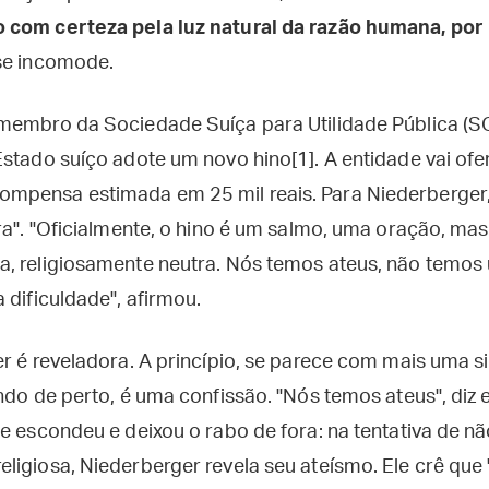
 com certeza pela luz natural da razão humana, por
se incomode.
membro da Sociedade Suíça para Utilidade Pública (SG
Estado suíço adote um novo hino[1]. A entidade vai ofe
mpensa estimada em 25 mil reais. Para Niederberger
ra". "Oficialmente, o hino é um salmo, uma oração, ma
, religiosamente neutra. Nós temos ateus, não temos
 dificuldade", afirmou.
r é reveladora. A princípio, se parece com mais uma s
ndo de perto, é uma confissão. "Nós temos ateus", diz 
e escondeu e deixou o rabo de fora: na tentativa de nã
ligiosa, Niederberger revela seu ateísmo. Ele crê qu