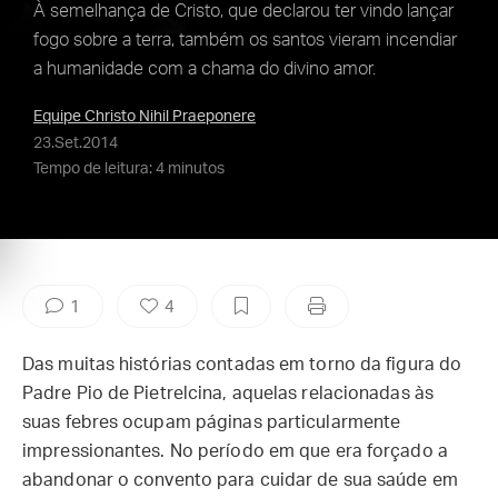
À semelhança de Cristo, que declarou ter vindo lançar
fogo sobre a terra, também os santos vieram incendiar
a humanidade com a chama do divino amor.
Equipe Christo Nihil Praeponere
23.Set.2014
Tempo de leitura: 4 minutos
1
4
Das muitas histórias contadas em torno da figura do
Padre Pio de Pietrelcina, aquelas relacionadas às
suas febres ocupam páginas particularmente
impressionantes. No período em que era forçado a
abandonar o convento para cuidar de sua saúde em