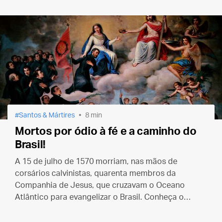
que já queremos mandar embora o quanto antes…
Santos & Mártires
8 min
Mortos por ódio à fé e a caminho do
Brasil!
A 15 de julho de 1570 morriam, nas mãos de
corsários calvinistas, quarenta membros da
Companhia de Jesus, que cruzavam o Oceano
Atlântico para evangelizar o Brasil. Conheça o
martírio do Beato Inácio de Azevedo e de seus
companheiros.