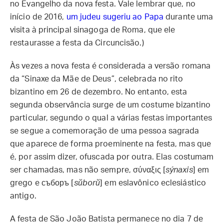
no Evangelho da nova festa. Vale lembrar que, no
início de 2016,
um judeu sugeriu ao Papa
durante uma
visita à principal sinagoga de Roma, que ele
restaurasse a festa da Circuncisão.)
Às vezes a nova festa é considerada a versão romana
da “Sinaxe da Mãe de Deus”, celebrada no rito
bizantino em 26 de dezembro. No entanto, esta
segunda observância surge de um costume bizantino
particular, segundo o qual a várias festas importantes
se segue a comemoração de uma pessoa sagrada
que aparece de forma proeminente na festa, mas que
é, por assim dizer, ofuscada por outra. Elas costumam
ser chamadas, mas não sempre, σύναξις [
sýnaxis
] em
grego e съборъ [
sŭborŭ
] em eslavônico eclesiástico
antigo.
A festa de São João Batista permanece no dia 7 de