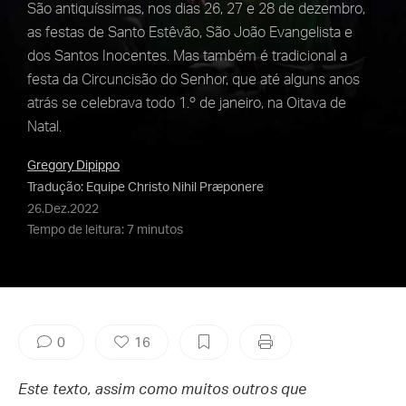
São antiquíssimas, nos dias 26, 27 e 28 de dezembro,
as festas de Santo Estêvão, São João Evangelista e
dos Santos Inocentes. Mas também é tradicional a
festa da Circuncisão do Senhor, que até alguns anos
atrás se celebrava todo 1.º de janeiro, na Oitava de
Natal.
Gregory Dipippo
Tradução: Equipe Christo Nihil Præponere
26.Dez.2022
Tempo de leitura: 7 minutos
0
16
Este texto, assim como muitos outros que