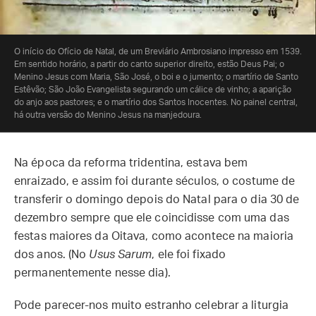
O início do Ofício de Natal, de um Breviário Ambrosiano impresso em 1539.
Em sentido horário, a partir do canto superior direito, estão Deus Pai; o
Menino Jesus com Maria, São José, o boi e o jumento; o martírio de Santo
Estêvão; São João Evangelista segurando um cálice de vinho; a aparição
do anjo aos pastores; e o martírio dos Santos Inocentes. No painel central,
há outra versão do Menino Jesus na manjedoura.
Na época da reforma tridentina, estava bem
enraizado, e assim foi durante séculos, o costume de
transferir o domingo depois do Natal para o dia 30 de
dezembro sempre que ele coincidisse com uma das
festas maiores da Oitava, como acontece na maioria
dos anos. (No
Usus Sarum
, ele foi fixado
permanentemente nesse dia).
Pode parecer-nos muito estranho celebrar a liturgia