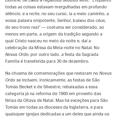
Dómine, de cælis a regálibus sédibus venit
: “Enquanto
todas as coisas estavam mergulhadas em profundo
silêncio, e a noite, no seu curso, ia a meio caminho, a
vossa palavra onipotente, Senhor, baixou dos céus,
do seu trono real” — costuma ser considerado, ao
menos em parte, a origem da tradição segundo a
qual Cristo nasceu no meio da noite e, daí a
celebração da Missa da Meia-noite no Natal. No
Novus Ordo
, por outro lado, a festa da Sagrada
Família é transferida para 30 de dezembro.
Na chusma de comemorações que restaram no
Novus
Ordo
se incluem, ironicamente, as festas de São
Tomás Becket e de Silvestre, rebaixadas a essa
categoria já na reforma de 1960 em proveito das
férias da Oitava de Natal. Mas há exceções para São
Tomás em todas as dioceses da Inglaterra, e para
quaisquer igrejas dedicadas a um deles que ainda os