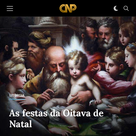
LITURGIA
As festas da Oitava de
Natal