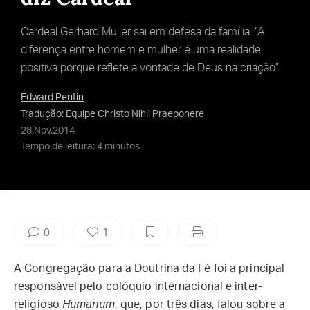
Cardeal Gerhard Müller sai em defesa da família: “A
diferença entre homem e mulher é uma realidade
positiva porque reflete a vontade de Deus na criação”.
Edward Pentin
Tradução: Equipe Christo Nihil Praeponere
28.Nov.2014
Tempo de leitura: 4 minutos
0
1
A Congregação para a Doutrina da Fé foi a principal
responsável pelo colóquio internacional e inter-
religioso
Humanum
, que, por três dias, falou sobre a