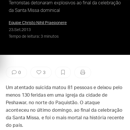
Terroristas detonaram explosivos ao final da celebração
da Santa Missa dominical
Equipe Christo Nihil Praeponere
23.Set.2013
Tempo de leitura: 3 minutos
0
3
Um atentado suicida matou 81 pessoas e deixou pelo
menos 130 feridas em uma igreja da cidade de
Peshawar, no norte do Paquistão. O ataque
aconteceu no último domingo, ao final da celebração
da Santa Missa, e foi o mais mortal na história recente
do país.