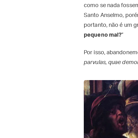
como se nada fossem,
Santo Anselmo, porém,
portanto, não é um 
pequeno mal?
”
Por isso, abandonemo
parvulas, quae demol