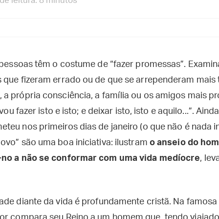
e leitura: 8 minutos
s pessoas têm o costume de “fazer promessas”. Examin
 que fizeram errado ou de que se arrependeram mais 
a própria consciência, a família ou os amigos mais p
vou fazer isto e isto; e deixar isto, isto e aquilo...”. Ai
teu nos primeiros dias de janeiro (o que não é nada 
ovo” são uma boa iniciativa: ilustram
o anseio do hom
m-no a não se conformar com uma vida medíocre
, le
ade diante da vida é profundamente cristã. Na famosa
or compara seu Reino a um homem que, tendo viajado 