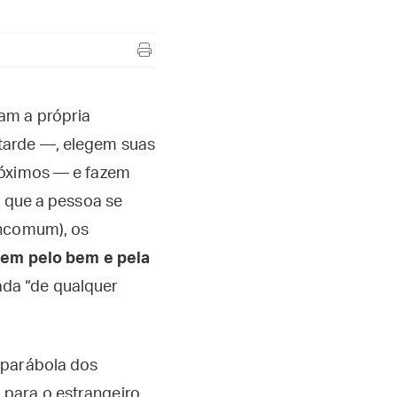
am a própria
tarde —, elegem suas
róximos — e fazem
nda que a pessoa se
incomum), os
em pelo bem e pela
vada “de qualquer
 parábola dos
para o estrangeiro,