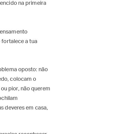
vencido na primeira
 pensamento
 fortalece a tua
roblema oposto: não
edo, colocam o
ou pior, não querem
cochilam
us deveres em casa,