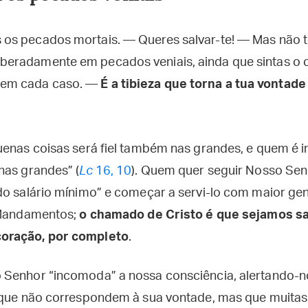
as os pecados mortais. — Queres salvar-te! — Mas não 
liberadamente em pecados veniais, ainda que sintas 
s em cada caso. —
É a tibieza que torna a tua vontade
uenas coisas será fiel também nas grandes, e quem é 
nas grandes” (
Lc
16, 10
). Quem quer seguir Nosso Sen
do salário mínimo” e começar a servi-lo com maior ge
s Mandamentos;
o chamado de Cristo é que sejamos s
oração, por completo
.
 Senhor “incomoda” a nossa consciência, alertando-n
 que não correspondem à sua vontade, mas que muitas