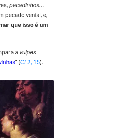
ves,
pecadinhos
…
m pecado venial, e,
rmar que isso é um
ompara a
vulpes
vinhas
” (
Ct
2, 15
).