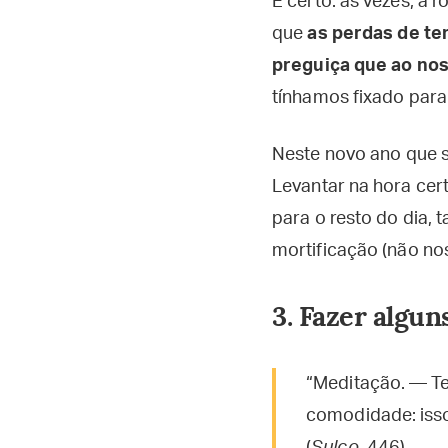
É certo: às vezes, a 
que
as perdas de t
preguiça que ao nos
tínhamos fixado para
Neste novo ano que se
Levantar na hora cert
para o resto do dia, 
mortificação (não n
3. Fazer algu
“Meditação. — Te
comodidade: isso