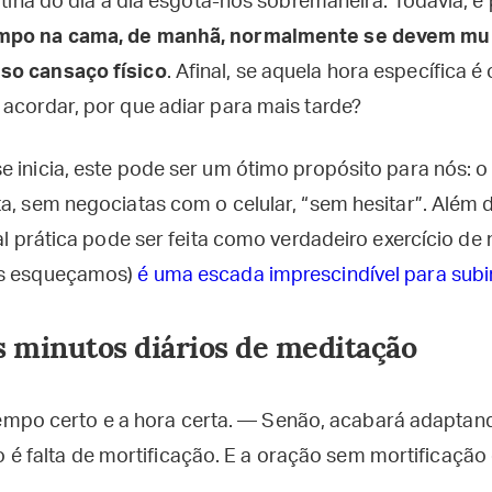
rotina do dia a dia esgota-nos sobremaneira. Todavia, 
empo na cama, de manhã, normalmente se devem mui
so cansaço físico
. Afinal, se aquela hora específica
 acordar, por que adiar para mais tarde?
 inicia, este pode ser um ótimo propósito para nós: o
a, sem negociatas com o celular, “sem hesitar”. Além 
tal prática pode ser feita como verdadeiro exercício de 
os esqueçamos)
é uma escada imprescindível para subi
ns minutos diários de meditação
mpo certo e a hora certa. — Senão, acabará adaptan
 é falta de mortificação. E a oração sem mortificação