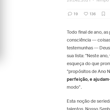
29.Dez.2021
Tempo d
19
136
Todo final de ano, a
consciência — coisas
testemunhas — Deus, 
sua lista: “Neste ano, 
esqueça do que prome
“propósitos de Ano N
perfeição, e ajuda
modo”.
Esta noção de seried
talentos, Nosso Senh