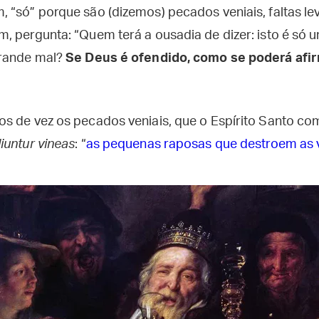
 “só” porque são (dizemos) pecados veniais, faltas le
 pergunta: “Quem terá a ousadia de dizer: isto é só u
grande mal?
Se Deus é ofendido, como se poderá afi
s de vez os pecados veniais, que o Espírito Santo c
iuntur vineas
: “
as pequenas raposas que destroem as 