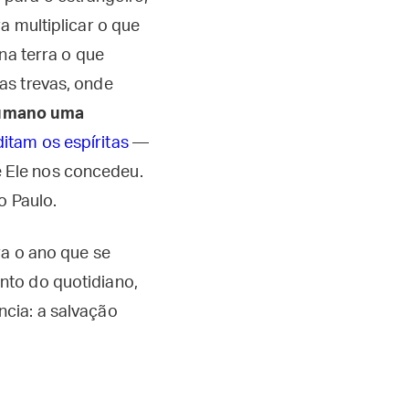
a multiplicar o que
na terra o que
as trevas, onde
humano uma
itam os espíritas
—
 Ele nos concedeu.
o Paulo.
ra o ano que se
nto do quotidiano,
cia: a salvação