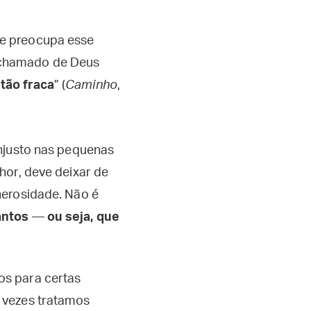
te preocupa esse
o chamado de Deus
 tão fraca
” (
Caminho
,
injusto nas pequenas
hor, deve deixar de
nerosidade. Não é
antos
—
ou seja, que
os para certas
 vezes tratamos