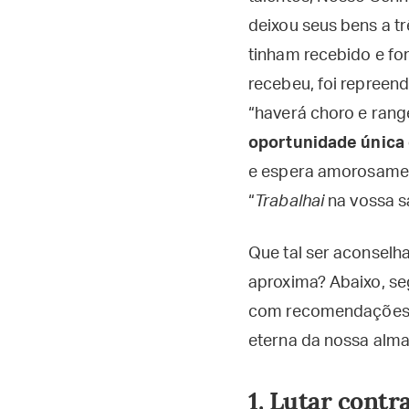
deixou seus bens a tr
tinham recebido e for
recebeu, foi repreen
“haverá choro e range
oportunidade única 
e espera amorosamen
“
Trabalhai
na vossa s
Que tal ser aconselha
aproxima? Abaixo, se
com recomendações va
eterna da nossa alma
1. Lutar contr