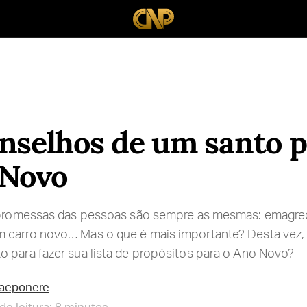
nselhos de um santo p
 Novo
s promessas das pessoas são sempre as mesmas: emagre
 carro novo… Mas o que é mais importante? Desta vez, q
 para fazer sua lista de propósitos para o Ano Novo?
raeponere