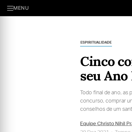
MENU
ESPIRITUALIDADE
Cinco co
seu Ano
Todo final de ano, a
concurso, comprar um
conselhos de um santo
Equipe Christo Nihil P