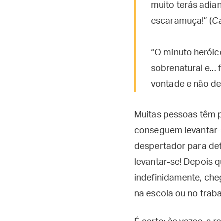
muito terás adian
escaramuça!” (
C
“O minuto heróic
sobrenatural e...
vontade e não deb
Muitas pessoas têm p
conseguem levantar-
despertador para de
levantar-se! Depois 
indefinidamente, che
na escola ou no traba