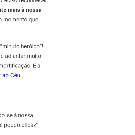
é preciso reconhecer
to mais à nossa
 é o momento que
 “minuto heróico”!
de adiantar muito
mortificação. E a
r ao Céu
.
do-se à nossa
 é pouco eficaz”