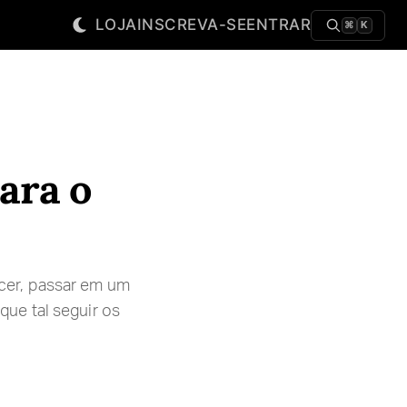
LOJA
INSCREVA-SE
ENTRAR
⌘
K
ara o
cer, passar em um
ue tal seguir os