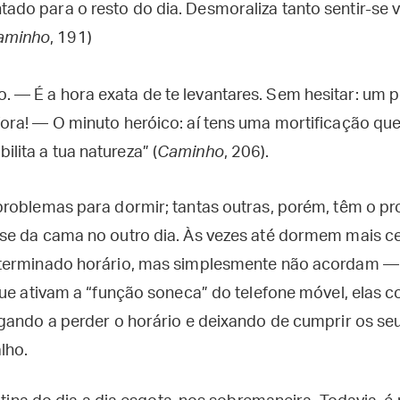
tado para o resto do dia. Desmoraliza tanto sentir-se 
aminho
, 191)
o. — É a hora exata de te levantares. Sem hesitar: um
 fora! — O minuto heróico: aí tens uma mortificação que
ilita a tua natureza” (
Caminho
, 206).
roblemas para dormir; tantas outras, porém, têm o p
se da cama no outro dia. Às vezes até dormem mais c
terminado horário, mas simplesmente não acordam — 
que ativam a “função soneca” do telefone móvel, elas 
gando a perder o horário e deixando de cumprir os se
lho.