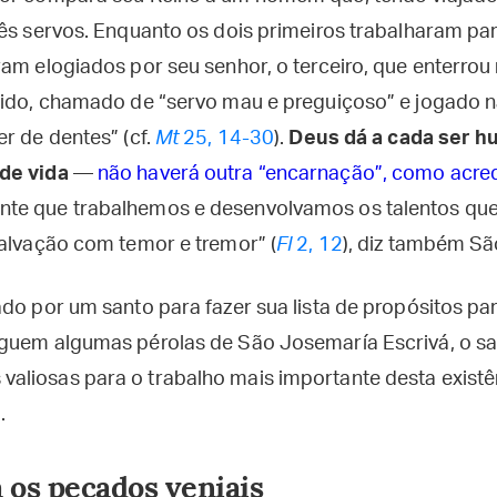
ês servos. Enquanto os dois primeiros trabalharam par
am elogiados por seu senhor, o terceiro, que enterrou 
dido, chamado de “servo mau e preguiçoso” e jogado n
r de dentes” (cf.
Mt
25, 14-30
).
Deus dá a cada ser 
de vida
—
não haverá outra “encarnação”, como acred
te que trabalhemos e desenvolvamos os talentos que
alvação com temor e tremor” (
Fl
2, 12
), diz também Sã
do por um santo para fazer sua lista de propósitos pa
guem algumas pérolas de São Josemaría Escrivá, o sa
liosas para o trabalho mais importante desta existên
.
a os pecados veniais