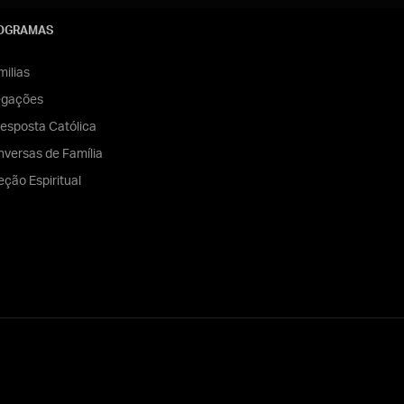
OGRAMAS
ilias
egações
esposta Católica
versas de Família
eção Espiritual