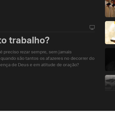
o trabalho?
 preciso rezar sempre, sem jamais
quando são tantos os afazeres no decorrer do
esença de Deus e em atitude de oração?