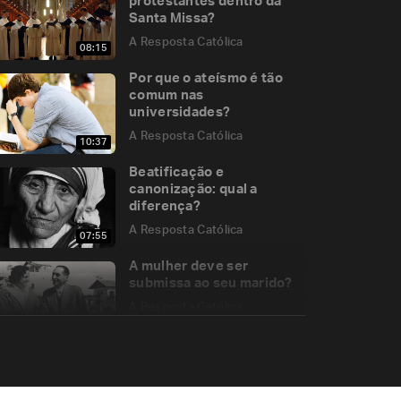
protestantes dentro da
Santa Missa?
A Resposta Católica
08:15
Por que o ateísmo é tão
comum nas
universidades?
A Resposta Católica
10:37
Beatificação e
canonização: qual a
diferença?
A Resposta Católica
07:55
A mulher deve ser
submissa ao seu marido?
A Resposta Católica
05:11
É permitido o uso do
preto como cor litúrgica?