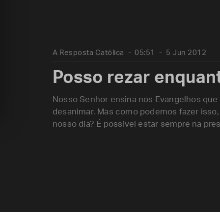
A Resposta Católica
05:51
5 Jun 2012
Posso rezar enquant
Nosso Senhor ensina nos Evangelhos que é
desanimar. Mas como podemos fazer isso, 
nosso dia? É possível estar sempre na pr