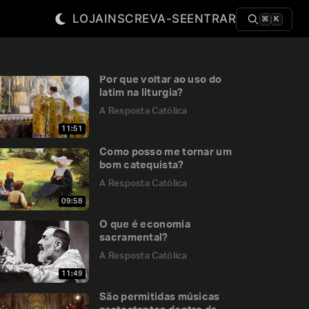
LOJA
INSCREVA-SE
ENTRAR
⌘
K
Por que voltar ao uso do
latim na liturgia?
A Resposta Católica
11:51
Como posso me tornar um
bom catequista?
A Resposta Católica
09:58
O que é economia
sacramental?
A Resposta Católica
11:49
São permitidas músicas