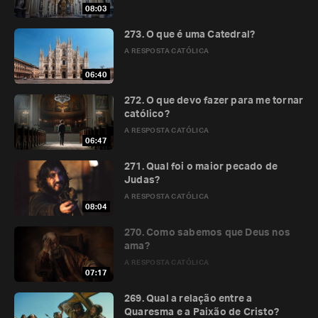
08:03
273. O que é uma Catedral?
A RESPOSTA CATÓLICA
06:40
272. O que devo fazer para me tornar
católico?
A RESPOSTA CATÓLICA
06:47
271. Qual foi o maior pecado de
Judas?
A RESPOSTA CATÓLICA
08:04
270. Como sabemos que Deus nos
ama?
A RESPOSTA CATÓLICA
07:17
269. Qual a relação entre a
Quaresma e a Paixão de Cristo?