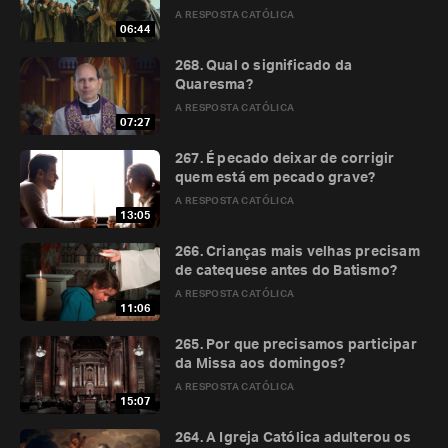
A RESPOSTA CATÓLICA
06:44
268. Qual o significado da
Quaresma?
A RESPOSTA CATÓLICA
07:27
267. É pecado deixar de corrigir
quem está em pecado grave?
A RESPOSTA CATÓLICA
13:05
266. Crianças mais velhas precisam
de catequese antes do Batismo?
A RESPOSTA CATÓLICA
11:06
265. Por que precisamos participar
da Missa aos domingos?
A RESPOSTA CATÓLICA
15:07
264. A Igreja Católica adulterou os