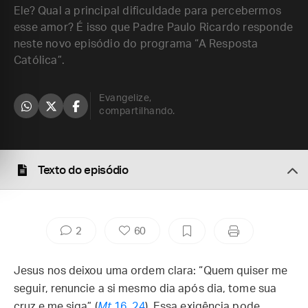
Ele? Qual a principal dificuldade para percebermos
esse amor? É isso que Padre Paulo Ricardo responde
neste novo episódio do programa “A Resposta
Católica”.
Evangelize,
compartilhando.
Texto do episódio
2
60
Jesus nos deixou uma ordem clara: “Quem quiser me
seguir, renuncie a si mesmo dia após dia, tome sua
cruz e me siga” (
Mt
16, 24
). Essa exigência pode