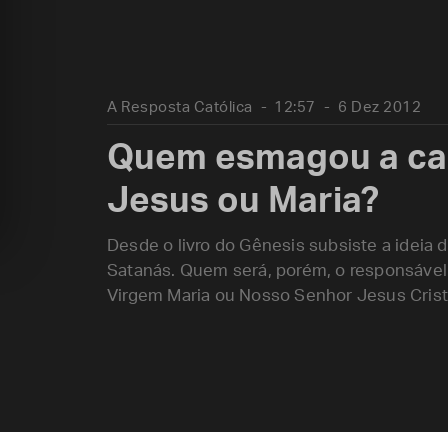
A Resposta Católica
12:57
6 Dez 2012
Quem esmagou a ca
Jesus ou Maria?
Desde o livro do Gênesis subsiste a idei
Satanás. Quem será, porém, o responsável
Virgem Maria ou Nosso Senhor Jesus Crist