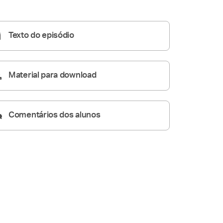
Primeira Comunhão?
A Resposta Católica
07:56
Texto do episódio
Material para download
Comentários dos alunos