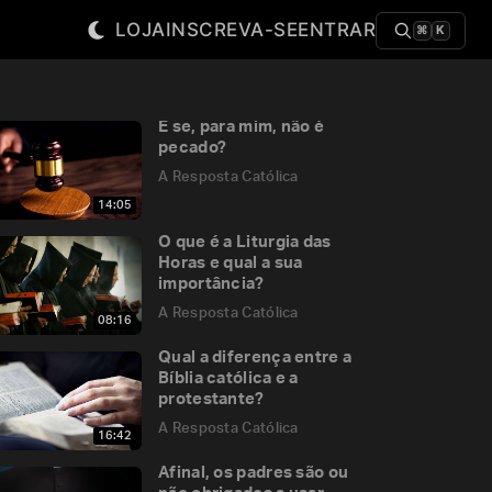
LOJA
INSCREVA-SE
ENTRAR
⌘
K
E se, para mim, não é
pecado?
A Resposta Católica
14:05
O que é a Liturgia das
Horas e qual a sua
importância?
A Resposta Católica
08:16
Qual a diferença entre a
Bíblia católica e a
protestante?
A Resposta Católica
16:42
Afinal, os padres são ou