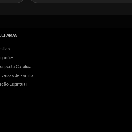
OGRAMAS
ilias
egações
esposta Católica
versas de Família
eção Espiritual