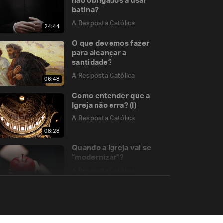
não obrigados a usar
batina?
A Resposta Católica
24:44
O que devemos fazer
para alcançar a
santidade?
A Resposta Católica
06:48
Como entender que a
Igreja não erra? (I)
A Resposta Católica
08:28
Quando a Igreja vai se
“modernizar”?
A Resposta Católica
07:26
É necessário fazer um
curso de catequese na
Igreja para receber a