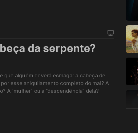
beça da serpente?
a de que alguém deverá esmagar a cabeça de
 por esse aniquilamento completo do mal? A
o? A "mulher" ou a "descendência" dela?