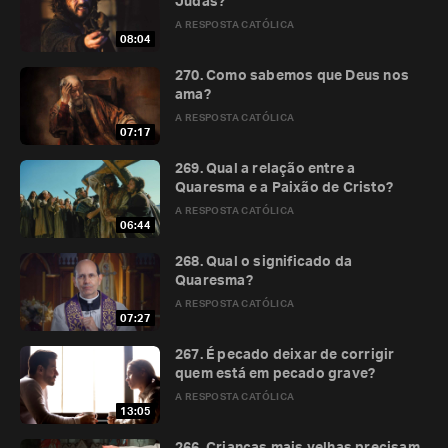
Judas?
A RESPOSTA CATÓLICA
08:04
270. Como sabemos que Deus nos
ama?
A RESPOSTA CATÓLICA
07:17
269. Qual a relação entre a
Quaresma e a Paixão de Cristo?
A RESPOSTA CATÓLICA
06:44
268. Qual o significado da
Quaresma?
A RESPOSTA CATÓLICA
07:27
267. É pecado deixar de corrigir
quem está em pecado grave?
A RESPOSTA CATÓLICA
13:05