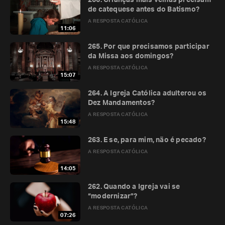
266. Crianças mais velhas precisam
de catequese antes do Batismo?
A RESPOSTA CATÓLICA
11:06
265. Por que precisamos participar
da Missa aos domingos?
A RESPOSTA CATÓLICA
15:07
264. A Igreja Católica adulterou os
Dez Mandamentos?
A RESPOSTA CATÓLICA
15:48
263. E se, para mim, não é pecado?
A RESPOSTA CATÓLICA
14:05
262. Quando a Igreja vai se
“modernizar”?
A RESPOSTA CATÓLICA
07:26