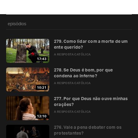
episódios
279. Como lidar com a morte de um
ente querido?
A RESPOSTA CATÓLICA
17:43
278. Se Deus é bom, por que
condena ao Inferno?
A RESPOSTA CATÓLICA
10:21
277. Por que Deus não ouve minhas
orações?
A RESPOSTA CATÓLICA
12:10
276. Vale a pena debater com os
protestantes?