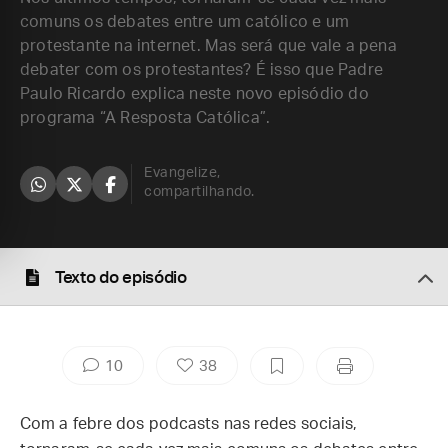
comuns os debates entre um católico e um
protestante na internet. Mas será que vale a pena
debater com os protestantes? É isso que Padre
Paulo Ricardo explica neste novo episódio do
programa “A Resposta Católica”.
Evangelize,
compartilhando.
Texto do episódio
10
38
Com a febre dos podcasts nas redes sociais,