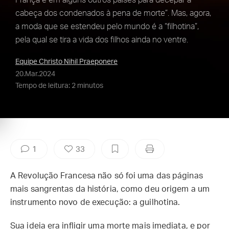
França e em alguns outros países para decepar a
cabeça dos condenados à pena de morte”. Mas, agora,
a moda que se estendeu pelo mundo é a “filhotina”,
pela qual se tira a vida dos filhos ainda no ventre.
Equipe Christo Nihil Praeponere
20.Mar.2024
Tempo de leitura: 2 minutos
1
33
A Revolução Francesa não só foi uma das páginas
mais sangrentas da história, como deu origem a um
instrumento novo de execução: a guilhotina.
Sua ideia era infligir uma morte mais imediata, e por