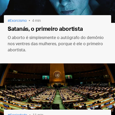
Exorcismo
4 min
Satanás, o primeiro abortista
O aborto é simplesmente o autógrafo do demônio
nos ventres das mulheres, porque é ele o primeiro
abortista.