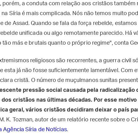
, porém, a conduta com relação aos cristãos também 
o na Síria é mais complicada. Nós não temos muito pode
e de Assad. Quando se fala da força rebelde, estamos 
rebelde unificada ou algo remotamente parecido. Há vá
o tão más e brutais quanto o próprio regime", conta Ge
tremismos religiosos são recorrentes, a guerra civil s
e esta já não fosse suficientemente lamentável. Com 
eclara cristã. O número de muçulmanos sunitas present
escente pressão social causada pela radicalização 
ão dos cristãos nas últimas décadas. Por esse motiv
 geral, vários cristãos decidiram deixar o país par
 M. K. Tozman, autor de um relatório recente sobre o Cr
a Agência Síria de Notícias
.