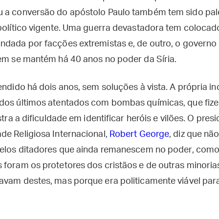
u a conversão do apóstolo Paulo também tem sido pal
 político vigente. Uma guerra devastadora tem colocad
ndada por facções extremistas e, de outro, o governo d
gem se mantém há 40 anos no poder da Síria.
endido há dois anos, sem soluções à vista. A própria i
 dos últimos atentados com bombas químicas, que fiz
ustra a dificuldade em identificar heróis e vilões. O pr
de Religiosa Internacional,
Robert George
, diz que nã
pelos ditadores que ainda remanescem no poder, como
 foram os protetores dos cristãos e de outras minoria
vam destes, mas porque era politicamente viável para 