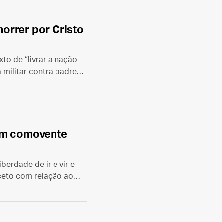
orrer por Cristo
to de “livrar a nação
 militar contra padres,
l visível da fé católica.
chez del Río.
 um comovente
erdade de ir e vir e
ceto com relação ao
sua insígnia episcopal.