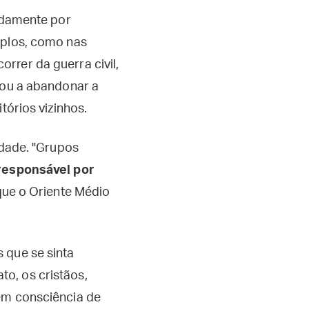
radamente por
mplos, como nas
rrer da guerra civil,
 ou a abandonar a
tórios vizinhos.
ldade. "Grupos
responsável por
 que o Oriente Médio
 que se sinta
o, os cristãos,
têm consciência de