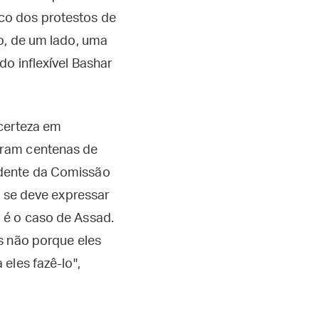
co dos protestos de
o, de um lado, uma
o inflexível Bashar
ncerteza em
eram centenas de
esidente da Comissão
o se deve expressar
 é o caso de Assad.
s não porque eles
eles fazê-lo",