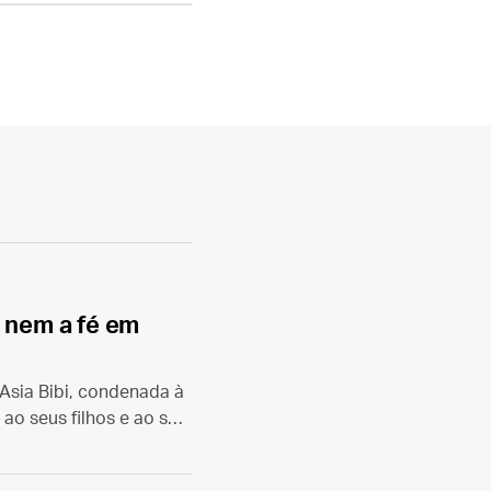
r nem a fé em
 Asia Bibi, condenada à
 ao seus filhos e ao seu
ada no livro “¡Sacadme