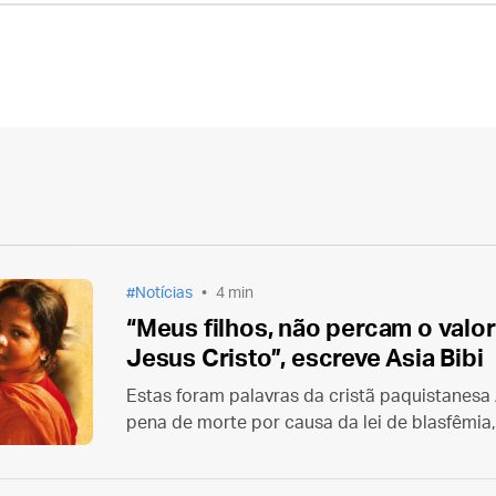
Notícias
4 min
“Meus filhos, não percam o valo
Jesus Cristo”, escreve Asia Bibi
Estas foram palavras da cristã paquistanesa
pena de morte por causa da lei de blasfêmia,
esposo em uma carta inédita e agora public
de aqui!” (Tirem-me daqui!)