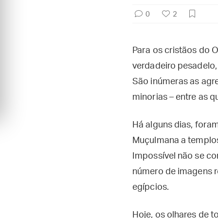
0
2
Para os cristãos do
verdadeiro pesadelo,
São inúmeras as agres
minorias – entre as 
Há alguns dias, fora
Muçulmana a templos 
Impossível não se co
número de imagens ret
egípcios.
Hoje, os olhares de t