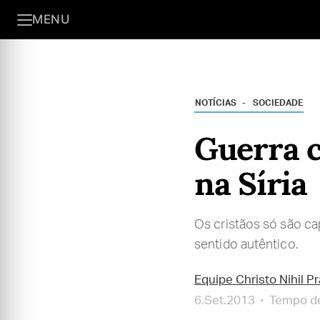
MENU
NOTÍCIAS
SOCIEDADE
Guerra c
na Síria
Os cristãos só são ca
sentido autêntico.
Equipe Christo Nihil P
6.Set.2013
Tempo de