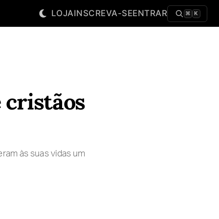
LOJA
INSCREVA-SE
ENTRAR
⌘
K
 cristãos
eram às suas vidas um