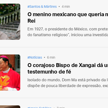
Santos & Mártires
4 min
O menino mexicano que queria m
Rei
Em 1927, o presidente do México, com pretex
do fanatismo religioso”, iniciou uma investida
religiosos e fiéis que utilizassem qualquer sina
Nesse contexto foi martirizado São José Sán
Notícias
6 min
O corajoso Bispo de Xangai dá
testemunho de fé
Isolado do mundo, Dom Ma está privado da lib
dispõe de pouca liberdade de expressão, ex
seu blog. Ele não pode vestir trajes ou usar 