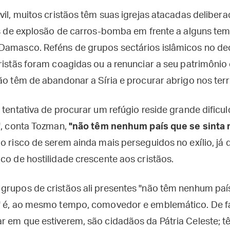
vil, muitos cristãos têm suas igrejas atacadas delibe
tos de explosão de carros-bomba em frente a alguns te
Damasco. Reféns de grupos sectários islâmicos no deco
cristãs foram coagidas ou a renunciar a seu patrimônio
ão têm de abandonar a Síria e procurar abrigo nos terri
 tentativa de procurar um refúgio reside grande dificu
", conta Tozman,
"não têm nenhum país que se sinta 
 o risco de serem ainda mais perseguidos no exílio, já
co de hostilidade crescente aos cristãos.
grupos de cristãos ali presentes "não têm nenhum país
" é, ao mesmo tempo, comovedor e emblemático. De fat
r em que estiverem, são cidadãos da Pátria Celeste; 