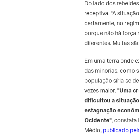
Do lado dos rebeldes
receptiva. "A situaçã
certamente, no regim
porque não há força 
diferentes. Muitas sã
Em uma terra onde ex
das minorias, como s
população síria se d
vezes maior.
"Uma cr
dificultou a situaç
estagnação econômica
Ocidente"
, constata
Médio,
publicado pel