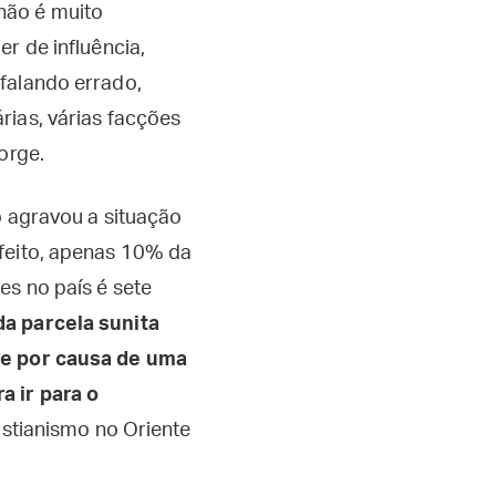
não é muito
r de influência,
falando errado,
rias, várias facções
orge.
ó agravou a situação
efeito, apenas 10% da
es no país é sete
da parcela sunita
o e por causa de uma
a ir para o
istianismo no Oriente