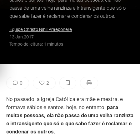
sábios e santos. Hoje, para muitas pessoas, ela não
passa de uma velha ranzinza e intransigente que só o
que sabe fazer é reclamar e condenar os outros.
Equipe Christo Nihil Praeponere
13.Jan.2017
Tempo de leitura: 1 minutos
0
2
No passado, a Igreja Católica era mãe e mestra, e
formava sábios e santos; hoje, no entanto,
para
muitas pessoas, ela não passa de uma velha ranzinza
e intransigente que só o que sabe fazer é reclamar e
condenar os outros.