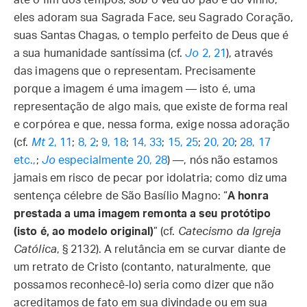
até o fim dos tempos, sob o véu do pão e do vinho;
eles adoram sua Sagrada Face, seu Sagrado Coração,
suas Santas Chagas, o templo perfeito de Deus que é
a sua humanidade santíssima (cf.
Jo
2, 21
), através
das imagens que o representam. Precisamente
porque a imagem é uma imagem — isto é, uma
representação de algo mais, que existe de forma real
e corpórea e que, nessa forma, exige nossa adoração
(cf.
Mt
2, 11
;
8, 2
;
9, 18
;
14, 33
;
15, 25
;
20, 20
;
28, 17
etc.,
;
Jo
especialmente 20, 28
) —, nós não estamos
jamais em risco de pecar por idolatria; como diz uma
sentença célebre de São Basílio Magno: “
A honra
prestada a uma imagem remonta a seu protótipo
(isto é, ao modelo original)
” (cf.
Catecismo da Igreja
Católica
, § 2132). A relutância em se curvar diante de
um retrato de Cristo (contanto, naturalmente, que
possamos reconhecê-lo) seria como dizer que não
acreditamos de fato em sua divindade ou em sua