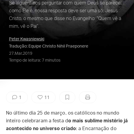
Se alguém nos perguntar com quem Deus se parece,
como Ele é, nossa resposta deve ser uma só: Jesus
Cristo, o mesmo que disse no Evangelho: “Quem vê a
mim, vê o Pai”.
Peter Kwasniewski
Tradução: Equipe Christo Nihil Praeponere
27.Mar.2019
Tempo de leitura: 7 minutos
1
11
No último dia 25 de março, os católicos no mundo
inteiro celebraram a festa d
o mais sublime mistério já
acontecido no universo criado
: a Encarnação do